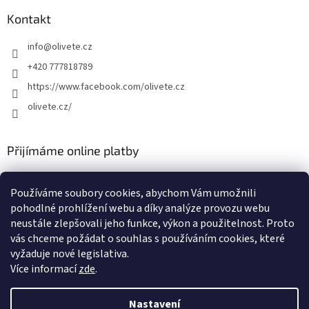
Kontakt
info
@
olivete.cz
+420 777818789
https://www.facebook.com/olivete.cz
olivete.cz/
Přijímáme online platby
Používáme soubory cookies, abychom Vám umožnili
pohodlné prohlížení webu a díky analýze provozu webu
neustále zlepšovali jeho funkce, výkon a použitelnost. Proto
vás chceme požádat o souhlas s používáním cookies, které
Shoptet.cz
Můjprvníeshop.cz
vyžaduje nové legislativa.
Více informací
zde
.
Nastavení
Vytvořil Shoptet