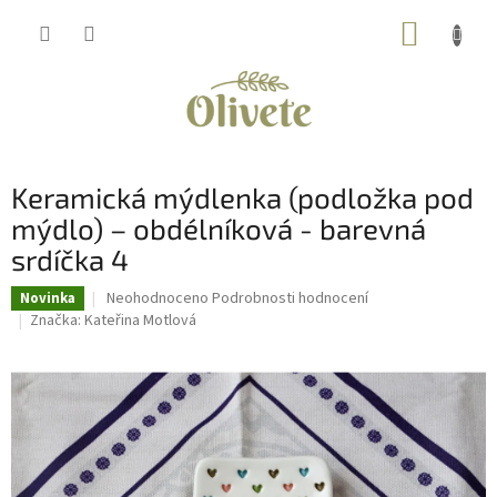
Přejít
NÁKUP
na
obsah
KOŠÍK
Keramická mýdlenka (podložka pod
mýdlo) – obdélníková - barevná
srdíčka 4
Průměrné
Neohodnoceno
Podrobnosti hodnocení
Novinka
hodnocení
Značka:
Kateřina Motlová
produktu
je
0,0
z
5
hvězdiček.