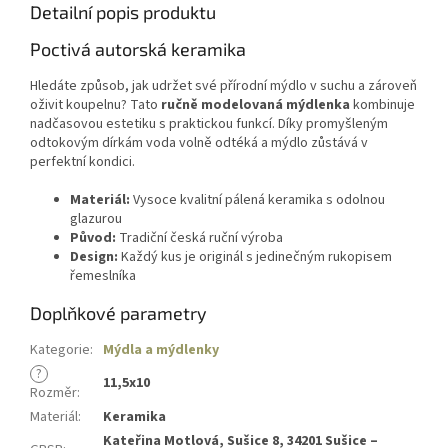
Detailní popis produktu
Poctivá autorská keramika
Hledáte způsob, jak udržet své přírodní mýdlo v suchu a zároveň
oživit koupelnu? Tato
ručně modelovaná mýdlenka
kombinuje
nadčasovou estetiku s praktickou funkcí. Díky promyšleným
odtokovým dírkám voda volně odtéká a mýdlo zůstává v
perfektní kondici.
Materiál:
Vysoce kvalitní pálená keramika s odolnou
glazurou
Původ:
Tradiční česká ruční výroba
Design:
Každý kus je originál s jedinečným rukopisem
řemeslníka
Doplňkové parametry
Kategorie
:
Mýdla a mýdlenky
?
11,5x10
Rozměr
:
Materiál
:
Keramika
Kateřina Motlová, Sušice 8, 34201 Sušice –