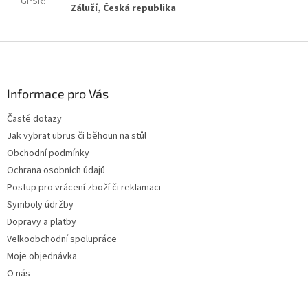
GPSR
:
Záluží, Česká republika
Z
á
p
a
Informace pro Vás
t
Časté dotazy
í
Jak vybrat ubrus či běhoun na stůl
Obchodní podmínky
Ochrana osobních údajů
Postup pro vrácení zboží či reklamaci
Symboly údržby
Dopravy a platby
Velkoobchodní spolupráce
Moje objednávka
O nás