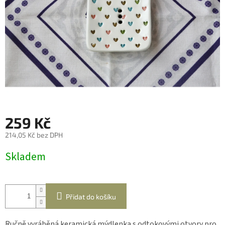
259 Kč
214,05 Kč bez DPH
Měrná
Skladem
cena:
Přidat do košíku
Ručně vyráběná keramická mýdlenka s odtokovými otvory pro