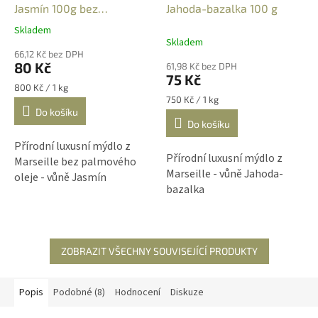
Jasmín 100g bez
Jahoda-bazalka 100 g
palmového oleje
Skladem
Průměrné
Skladem
hodnocení
66,12 Kč bez DPH
produktu
80 Kč
61,98 Kč bez DPH
je
75 Kč
4,3
Měrná
800 Kč / 1 kg
z
cena:
Měrná
750 Kč / 1 kg
cena:
Do košíku
5
Do košíku
hvězdiček.
Přírodní luxusní mýdlo z
Přírodní luxusní mýdlo z
Marseille bez palmového
Marseille - vůně Jahoda-
oleje - vůně Jasmín
bazalka
ZOBRAZIT VŠECHNY SOUVISEJÍCÍ PRODUKTY
Popis
Podobné (8)
Hodnocení
Diskuze