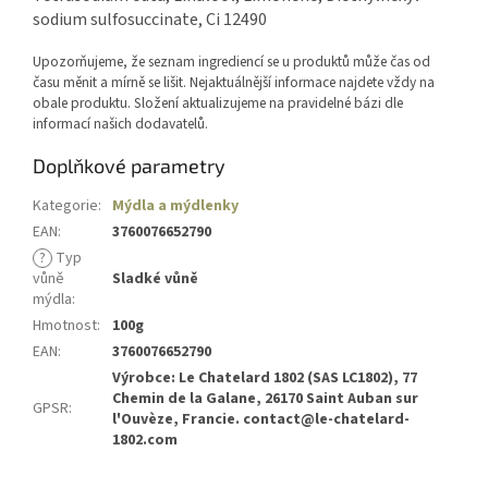
sodium sulfosuccinate, Ci 12490
Upozorňujeme, že seznam ingrediencí se u produktů může čas od
času měnit a mírně se lišit. Nejaktuálnější informace najdete vždy na
obale produktu. Složení aktualizujeme na pravidelné bázi dle
informací našich dodavatelů.
Doplňkové parametry
Kategorie
:
Mýdla a mýdlenky
EAN
:
3760076652790
?
Typ
vůně
Sladké vůně
mýdla
:
Hmotnost
:
100g
EAN
:
3760076652790
Výrobce: Le Chatelard 1802 (SAS LC1802), 77
Chemin de la Galane, 26170 Saint Auban sur
GPSR
:
l'Ouvèze, Francie. contact@le-chatelard-
1802.com