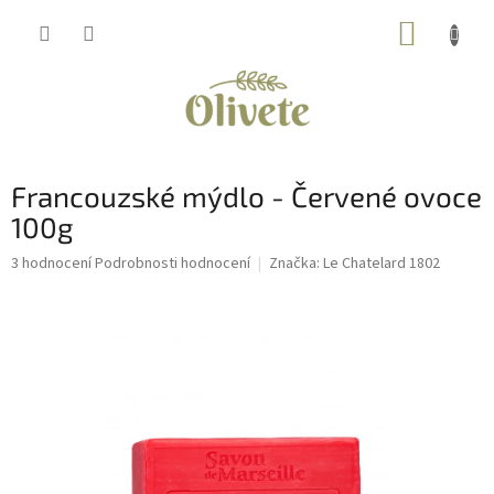
Přejít
NÁKUP
na
obsah
KOŠÍK
Francouzské mýdlo - Červené ovoce
100g
Průměrné
3 hodnocení
Podrobnosti hodnocení
Značka:
Le Chatelard 1802
hodnocení
produktu
je
5,0
z
5
hvězdiček.