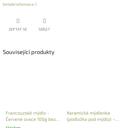
Detailní informace
ZEPTAT SE
SDÍLET
Související produkty
Francouzské mýdlo -
Keramická mýdlenka
Červené ovoce 100g bez
(podložka pod mýdlo) –
palmového oleje
oválná - velké květy
Skladem