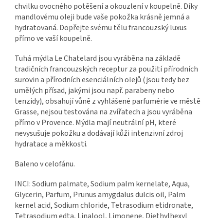
chvilku ovocného potěšení a okouzlení v koupelně. Díky
mandlovému oleji bude vaše pokožka krásně jemná a
hydratovaná. Dopřejte svému tělu francouzský luxus
přímo ve vaší koupelně.
Tuhá mýdla Le Chatelard jsou vyráběna na základě
tradičních francouzských receptur za použití přírodních
surovin a přírodních esenciálních olejů (jsou tedy bez
umělých přísad, jakými jsou např. parabeny nebo
tenzidy), obsahují vůně z vyhlášené parfumérie ve městě
Grasse, nejsou testována na zvířatech a jsou vyráběna
přímo v Provence. Mýdla mají neutrální pH, které
nevysušuje pokožku a dodávají kůži intenzivní zdroj
hydratace a měkkosti.
Baleno v celofánu.
INCI: Sodium palmate, Sodium palm kernelate, Aqua,
Glycerin, Parfum, Prunus amygdalus dulcis oil, Palm
kernel acid, Sodium chloride, Tetrasodium etidronate,
Tetrasodium edta, Linalool, Limonene, Diethylhexyl