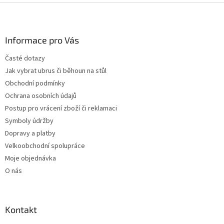
Z
á
p
a
Informace pro Vás
t
Časté dotazy
í
Jak vybrat ubrus či běhoun na stůl
Obchodní podmínky
Ochrana osobních údajů
Postup pro vrácení zboží či reklamaci
Symboly údržby
Dopravy a platby
Velkoobchodní spolupráce
Moje objednávka
O nás
Kontakt