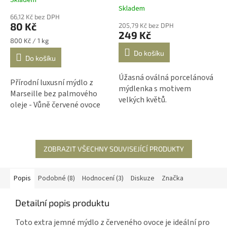
Průměrné
Skladem
hodnocení
66,12 Kč bez DPH
produktu
80 Kč
205,79 Kč bez DPH
je
249 Kč
5,0
Měrná
800 Kč / 1 kg
z
cena:
Do košíku
Do košíku
5
hvězdiček.
Úžasná oválná porcelánová
Přírodní luxusní mýdlo z
mýdlenka s motivem
Marseille bez palmového
velkých květů.
oleje - Vůně červené ovoce
ZOBRAZIT VŠECHNY SOUVISEJÍCÍ PRODUKTY
Popis
Podobné (8)
Hodnocení (3)
Diskuze
Značka
Detailní popis produktu
Toto extra jemné mýdlo z červeného ovoce je ideální pro