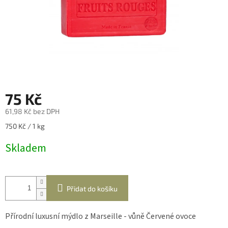
75 Kč
61,98 Kč bez DPH
Měrná
750 Kč / 1 kg
cena:
Skladem
Přidat do košíku
Přírodní luxusní mýdlo z Marseille - vůně Červené ovoce