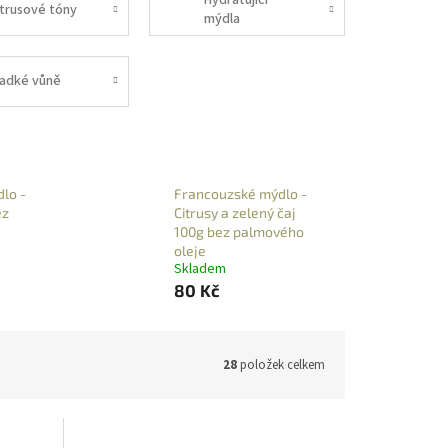
Hydratující
itrusové tóny
mýdla
ladké vůně
lo -
Francouzské mýdlo -
ez
Citrusy a zelený čaj
100g bez palmového
oleje
Skladem
80 Kč
28
položek celkem