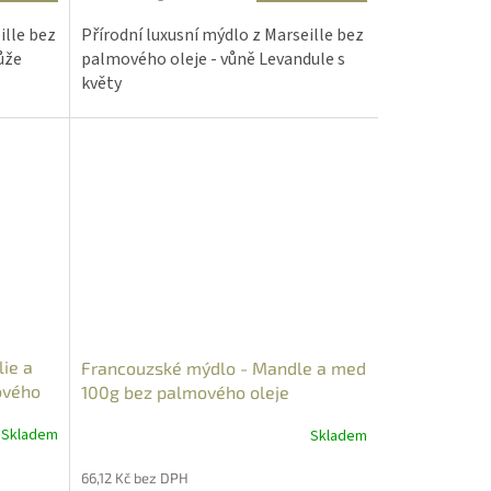
cena:
ille bez
Přírodní luxusní mýdlo z Marseille bez
ůže
palmového oleje - vůně Levandule s
květy
ie a
Francouzské mýdlo - Mandle a med
ového
100g bez palmového oleje
Skladem
Skladem
66,12 Kč bez DPH