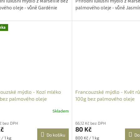
dní luxusní mýdlo z Marseille bez
Přírodní luxusní mýdlo z Marse
ček.
hvězdiček.
vého oleje - vůně Gardénie
palmového oleje - vůně Jasmí
nka
ouzské mýdlo - Kozí mléko
Francouzské mýdlo - Květ r
bez palmového oleje
100g bez palmového oleje
Skladem
Průměrné
hodnocení
Kč bez DPH
66,12 Kč bez DPH
produktu
Kč
80 Kč
je
Do košíku
Do
5,0
Měrná
 / 1 kg
800 Kč / 1 kg