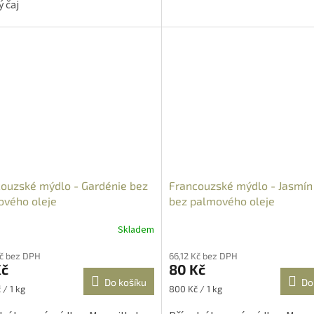
ý čaj
ouzské mýdlo - Gardénie bez
Francouzské mýdlo - Jasmín
ového oleje
bez palmového oleje
Skladem
rné
Průměrné
cení
hodnocení
Kč bez DPH
66,12 Kč bez DPH
ktu
produktu
Kč
80 Kč
je
Do košíku
Do
4,3
Měrná
 / 1 kg
800 Kč / 1 kg
z
cena:
5