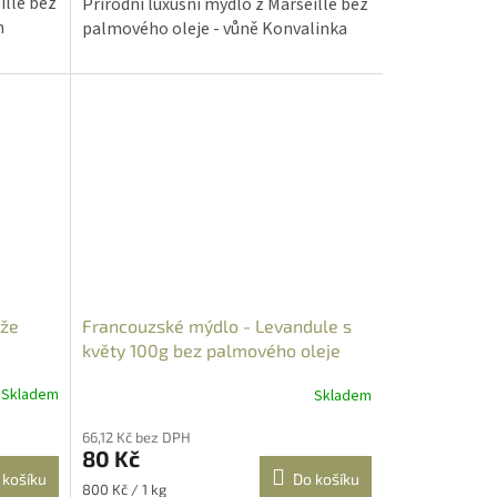
ille bez
Přírodní luxusní mýdlo z Marseille bez
hvězdiček.
n
palmového oleje - vůně Konvalinka
ůže
Francouzské mýdlo - Levandule s
květy 100g bez palmového oleje
Skladem
Skladem
66,12 Kč bez DPH
80 Kč
 košíku
Do košíku
Měrná
800 Kč / 1 kg