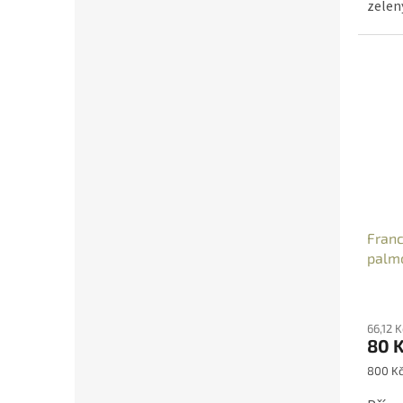
zelen
Franc
palm
Průmě
hodno
66,12 
produ
80 
je
5,0
Měrná
800 Kč
z
cena:
5