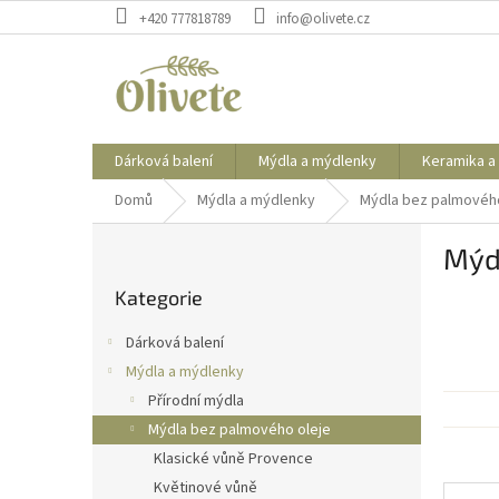
Přejít
+420 777818789
info@olivete.cz
na
obsah
Dárková balení
Mýdla a mýdlenky
Keramika a
Domů
Mýdla a mýdlenky
Mýdla bez palmového
P
Mýd
o
Přeskočit
s
Kategorie
kategorie
t
r
Dárková balení
a
Mýdla a mýdlenky
n
Přírodní mýdla
n
í
Mýdla bez palmového oleje
p
Klasické vůně Provence
a
Květinové vůně