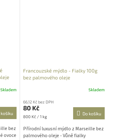
né
Francouzské mýdlo - Fialky 100g
leje
bez palmového oleje
Skladem
Skladem
Průměrné
hodnocení
66,12 Kč bez DPH
produktu
80 Kč
je
 košíku
Do košíku
5,0
Měrná
800 Kč / 1 kg
z
cena:
5
ille bez
Přírodní luxusní mýdlo z Marseille bez
hvězdiček.
né ovoce
palmového oleje - Vůně fialky