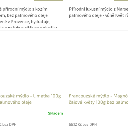
z
cena:
5
 přírodní mýdlo s kozím
Přírodní luxusní mýdlo z Marse
hvězdiček.
m, bez palmového oleje.
palmového oleje - vůně Květ r
ené v Provence, hydratuje,
je a pečuje o citlivou pokožku
i těla.
ouzské mýdlo - Limetka 100g
Francouzské mýdlo - Magnól
almového oleje
čajové květy 100g bez palm
oleje
Skladem
Kč bez DPH
66,12 Kč bez DPH