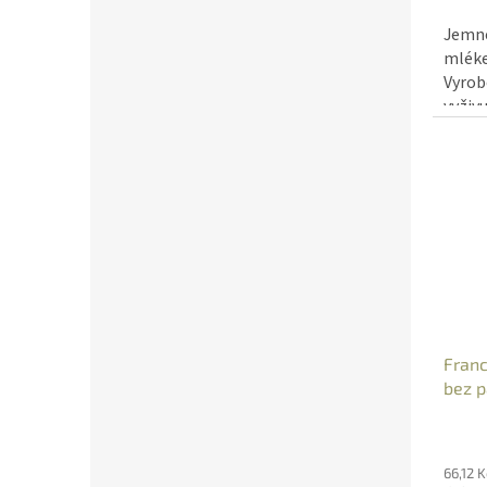
cena:
Jemné
mléke
Vyrob
vyživu
rukou 
Franc
bez p
66,12 