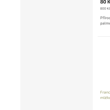
80 
Měrná
800 Kč
cena:
Příro
palmo
Fran
mléko