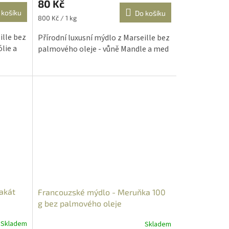
80 Kč
 košíku
Do košíku
Měrná
800 Kč / 1 kg
cena:
ille bez
Přírodní luxusní mýdlo z Marseille bez
lie a
palmového oleje - vůně Mandle a med
akát
Francouzské mýdlo - Meruňka 100
g bez palmového oleje
Skladem
Skladem
Průměrné