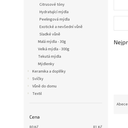
n
Citrusové tóny
e
Hydratující mýdla
l
Peelingová mýdla
Exotické a nevšední vůně
Sladké vůně
Nejpr
Malá mýdla - 30g
Velká mýdla - 300g
Tekutá mýdla
Mýdlenky
Keramika a doplňky
Svíčky
Vůně do domu
Textil
Ř
a
Abece
z
e
Cena
V
n
80
Kč
81
Kč