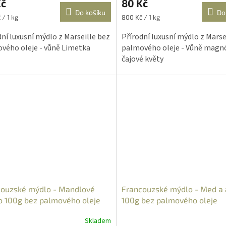
Kč
80 Kč
Do košíku
Do
Měrná
 / 1 kg
800 Kč / 1 kg
cena:
dní luxusní mýdlo z Marseille bez
Přírodní luxusní mýdlo z Marse
vého oleje - vůně Limetka
palmového oleje - Vůně magnó
čajové květy
couzské mýdlo - Mandlové
Francouzské mýdlo - Med a 
 100g bez palmového oleje
100g bez palmového oleje
Skladem