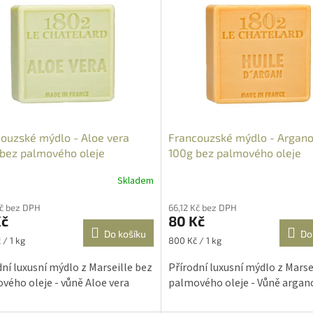
ouzské mýdlo - Aloe vera
Francouzské mýdlo - Argano
bez palmového oleje
100g bez palmového oleje
Skladem
rné
Průměrné
cení
hodnocení
Kč bez DPH
66,12 Kč bez DPH
ktu
produktu
Kč
80 Kč
je
Do košíku
Do
5,0
Měrná
 / 1 kg
800 Kč / 1 kg
z
cena:
5
dní luxusní mýdlo z Marseille bez
Přírodní luxusní mýdlo z Marse
ček.
hvězdiček.
vého oleje - vůně Aloe vera
palmového oleje - Vůně argano