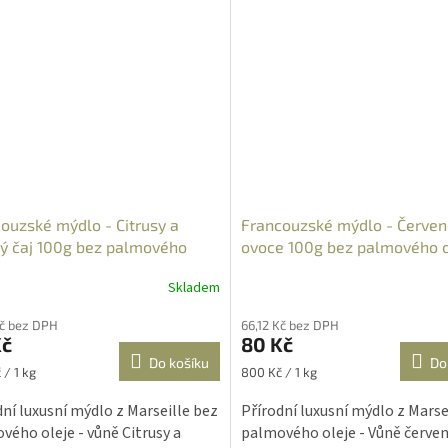
ouzské mýdlo - Citrusy a
Francouzské mýdlo - Červe
ý čaj 100g bez palmového
ovoce 100g bez palmového o
Skladem
rné
Průměrné
cení
hodnocení
Kč bez DPH
66,12 Kč bez DPH
ktu
produktu
Kč
80 Kč
je
Do košíku
Do
5,0
Měrná
 / 1 kg
800 Kč / 1 kg
z
cena:
5
dní luxusní mýdlo z Marseille bez
Přírodní luxusní mýdlo z Marse
ček.
hvězdiček.
vého oleje - vůně Citrusy a
palmového oleje - Vůně červe