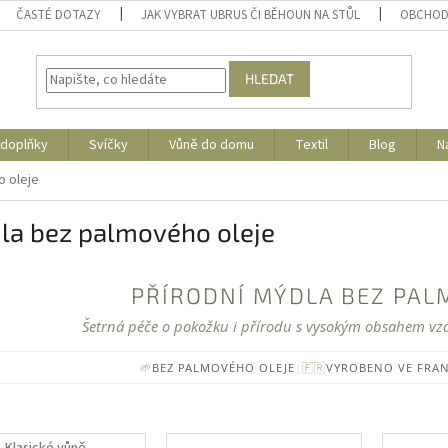
ČASTÉ DOTAZY
JAK VYBRAT UBRUS ČI BĚHOUN NA STŮL
OBCHOD
HLEDAT
 doplňky
Svíčky
Vůně do domu
Textil
Blog
N
 oleje
la bez palmového oleje
PŘÍRODNÍ MÝDLA BEZ PAL
Šetrná péče o pokožku i přírodu s vysokým obsahem vzá
🌱
BEZ PALMOVÉHO OLEJE
|
🇫🇷
VYROBENO VE FRAN