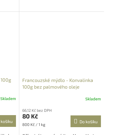
 100g
Francouzské mýdlo - Konvalinka
100g bez palmového oleje
Skladem
Skladem
Průměrné
hodnocení
66,12 Kč bez DPH
produktu
80 Kč
je
 košíku
Do košíku
5,0
Měrná
800 Kč / 1 kg
z
cena:
5