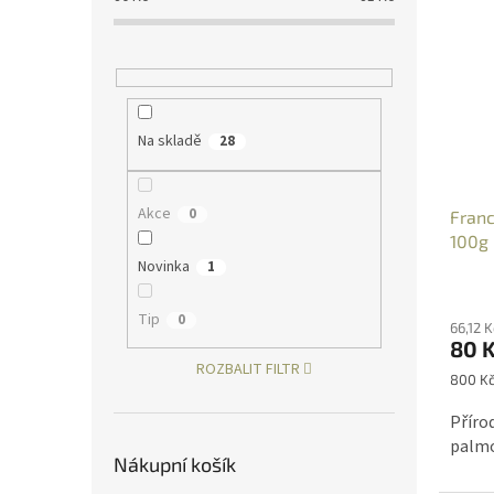
ý
í
p
p
i
r
s
o
p
d
r
u
Na skladě
28
o
k
d
t
u
ů
Akce
0
Franc
k
100g 
t
Novinka
ů
1
Průmě
hodno
Tip
0
66,12 
produ
80 
je
ROZBALIT FILTR
5,0
Měrná
800 Kč
z
cena:
5
Příro
hvězdi
palmo
Nákupní košík