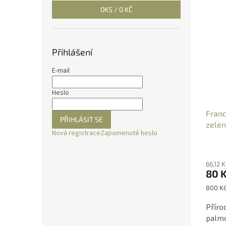
0
KS /
0 KČ
Přihlášení
E-mail
Heslo
Franc
PŘIHLÁSIT SE
zelen
Nová registrace
Zapomenuté heslo
oleje
Průmě
hodno
66,12 
produ
80 
je
5,0
Měrná
800 Kč
z
cena:
5
Příro
hvězdi
palmo