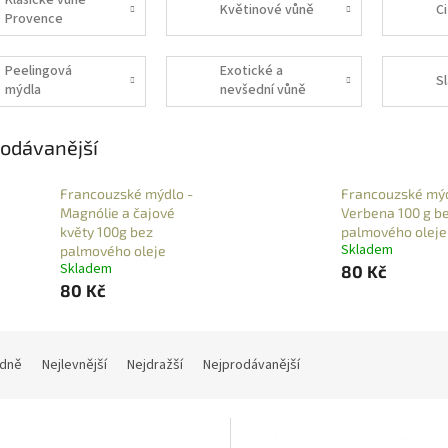
Klasické vůně
Květinové vůně
C
Provence
Peelingová
Exotické a
S
mýdla
nevšední vůně
odávanější
Francouzské mýdlo -
Francouzské mýd
Magnólie a čajové
Verbena 100 g b
květy 100g bez
palmového oleje
Skladem
palmového oleje
Skladem
80 Kč
80 Kč
dně
Nejlevnější
Nejdražší
Nejprodávanější