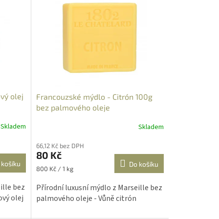
vý olej
Francouzské mýdlo - Citrón 100g
bez palmového oleje
Skladem
Skladem
Průměrné
hodnocení
66,12 Kč bez DPH
produktu
80 Kč
je
 košíku
Do košíku
5,0
Měrná
800 Kč / 1 kg
z
cena:
5
ille bez
Přírodní luxusní mýdlo z Marseille bez
hvězdiček.
vý olej
palmového oleje - Vůně citrón