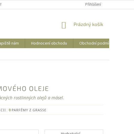
NÍ PODMÍNKY
OCHRANA OSOBNÍCH ÚDAJŮ
Přihlášení
POSTUP PRO VRÁCENÍ Z
NÁKUPNÍ
Prázdný košík
KOŠÍK
apiště nám
Hodnocení obchodu
Obchodní podmínky
Kon
MOVÉHO OLEJE
cných rostlinných olejů a másel.
CII
|
🪻
PARFÉMY Z GRASSE