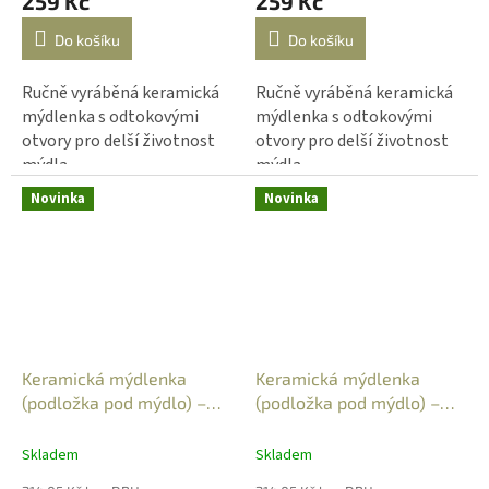
259 Kč
259 Kč
Do košíku
Do košíku
Ručně vyráběná keramická
Ručně vyráběná keramická
mýdlenka s odtokovými
mýdlenka s odtokovými
otvory pro delší životnost
otvory pro delší životnost
mýdla.
mýdla.
Novinka
Novinka
Keramická mýdlenka
Keramická mýdlenka
(podložka pod mýdlo) –
(podložka pod mýdlo) –
obdélníková - travina -
obdélníková - travina -
zelená 1
zelená 2
Skladem
Skladem