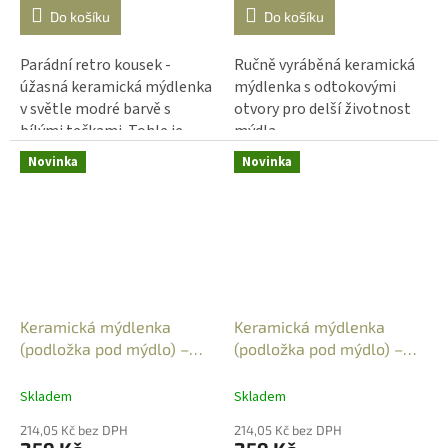
Do košíku
Do košíku
Parádní retro kousek -
Ručně vyráběná keramická
úžasná keramická mýdlenka
mýdlenka s odtokovými
v světle modré barvě s
otvory pro delší životnost
bílými tečkami. Tohle je
mýdla.
parádní PIN UP styl.
Novinka
Novinka
Keramická mýdlenka
Keramická mýdlenka
(podložka pod mýdlo) –
(podložka pod mýdlo) –
obdélníková - šípky na
obdélníková - travina -
zeleném
modrá 3
Skladem
Skladem
214,05 Kč bez DPH
214,05 Kč bez DPH