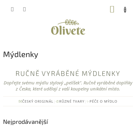
Přejít
NÁKUP
na
obsah
KOŠÍK
Mýdlenky
RUČNĚ VYRÁBĚNÉ MÝDLENKY
Dopřejte svému mýdlu stylový „pelíšek“. Ručně vyráběné doplňky
z Česka, které udělají z vaší koupelny unikátní místo.
👐
ČESKÝ ORIGINÁL
|
🎨
RŮZNÉ TVARY
|
✨
PÉČE O MÝDLO
Nejprodávanější