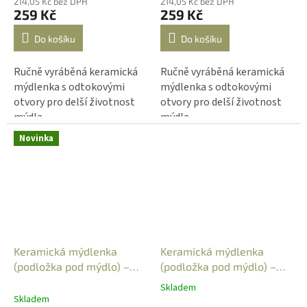
214,05 Kč bez DPH
214,05 Kč bez DPH
259 Kč
259 Kč
Do košíku
Do košíku
Ručně vyráběná keramická
Ručně vyráběná keramická
mýdlenka s odtokovými
mýdlenka s odtokovými
otvory pro delší životnost
otvory pro delší životnost
mýdla.
mýdla.
Novinka
Keramická mýdlenka
Keramická mýdlenka
(podložka pod mýdlo) –
(podložka pod mýdlo) –
obdélníková - travina -
oválná - kytičky 1
Skladem
Průměrné
zelená 3
Skladem
hodnocení