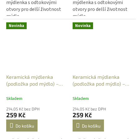
mýdlenka s odtokovými
mýdlenka s odtokovými
otvory pro delší životnost
otvory pro delší životnost
mýdla.
mýdla.
Novinka
Novinka
Keramická mýdlenka
Keramická mýdlenka
(podložka pod mýdlo) –
(podložka pod mýdlo) –
obdélníková - barevné
obdélníková - barevné
tečky 6
vážky 1
Skladem
Skladem
214,05 Kč bez DPH
214,05 Kč bez DPH
259 Kč
259 Kč
Do košíku
Do košíku