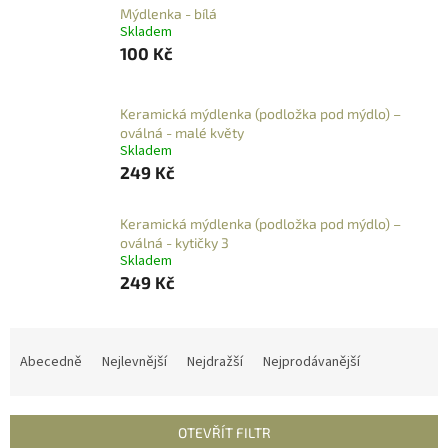
Mýdlenka - bílá
Skladem
100 Kč
Keramická mýdlenka (podložka pod mýdlo) –
oválná - malé květy
Skladem
249 Kč
Keramická mýdlenka (podložka pod mýdlo) –
oválná - kytičky 3
Skladem
249 Kč
Ř
a
Abecedně
Nejlevnější
Nejdražší
Nejprodávanější
z
e
n
OTEVŘÍT FILTR