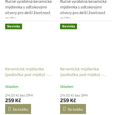
Ručně vyráběná keramická
Ručně vyráběná keramická
mýdlenka s odtokovými
mýdlenka s odtokovými
otvory pro delší životnost
otvory pro delší životnost
mýdla.
mýdla.
Novinka
Novinka
Keramická mýdlenka
Keramická mýdlenka
(podložka pod mýdlo) –
(podložka pod mýdlo) –
obdélníková - barevné
obdélníková - buxus 4
vážky 3
Skladem
Skladem
214,05 Kč bez DPH
214,05 Kč bez DPH
259 Kč
259 Kč
Do košíku
Do košíku