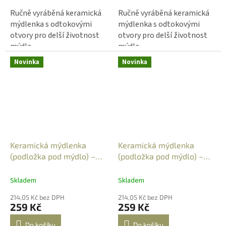
Ručně vyráběná keramická
Ručně vyráběná keramická
mýdlenka s odtokovými
mýdlenka s odtokovými
otvory pro delší životnost
otvory pro delší životnost
mýdla.
mýdla.
Novinka
Novinka
Keramická mýdlenka
Keramická mýdlenka
(podložka pod mýdlo) –
(podložka pod mýdlo) –
obdélníková - buxus 5
obdélníková - buxus
zelená
Skladem
Skladem
214,05 Kč bez DPH
214,05 Kč bez DPH
259 Kč
259 Kč
Do košíku
Do košíku