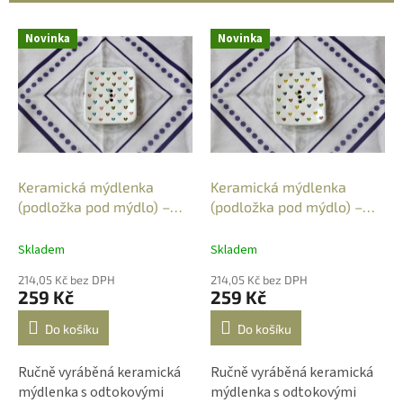
í
p
V
r
Novinka
Novinka
ý
o
p
d
i
u
s
k
p
t
r
ů
o
d
Keramická mýdlenka
Keramická mýdlenka
u
(podložka pod mýdlo) –
(podložka pod mýdlo) –
k
obdélníková - barevná
obdélníková - barevná
t
srdíčka 4
srdíčka 6
Skladem
Skladem
ů
214,05 Kč bez DPH
214,05 Kč bez DPH
259 Kč
259 Kč
Do košíku
Do košíku
Ručně vyráběná keramická
Ručně vyráběná keramická
mýdlenka s odtokovými
mýdlenka s odtokovými