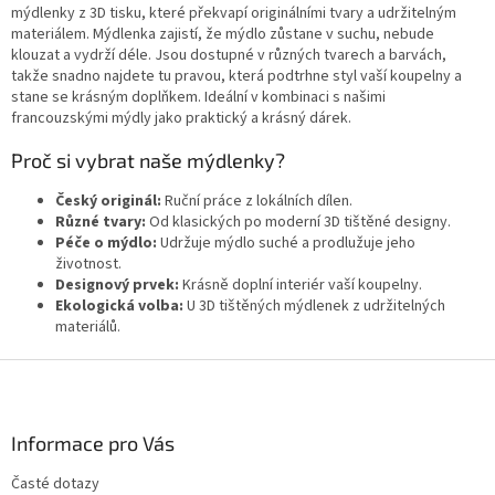
mýdlenky z 3D tisku, které překvapí originálními tvary a udržitelným
r
materiálem. Mýdlenka zajistí, že mýdlo zůstane v suchu, nebude
v
klouzat a vydrží déle. Jsou dostupné v různých tvarech a barvách,
k
takže snadno najdete tu pravou, která podtrhne styl vaší koupelny a
y
stane se krásným doplňkem. Ideální v kombinaci s našimi
v
francouzskými mýdly jako praktický a krásný dárek.
ý
p
Proč si vybrat naše mýdlenky?
i
s
Český originál:
Ruční práce z lokálních dílen.
u
Různé tvary:
Od klasických po moderní 3D tištěné designy.
Péče o mýdlo:
Udržuje mýdlo suché a prodlužuje jeho
životnost.
Designový prvek:
Krásně doplní interiér vaší koupelny.
Ekologická volba:
U 3D tištěných mýdlenek z udržitelných
materiálů.
Z
á
p
a
Informace pro Vás
t
Časté dotazy
í