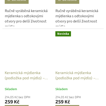
Ručně vyráběná keramická
Ručně vyráběná keramická
mýdlenka s odtokovými
mýdlenka s odtokovými
otvory pro delší životnost
otvory pro delší životnost
mýdla.
mýdla.
Novinka
Keramická mýdlenka
Keramická mýdlenka
(podložka pod mýdlo) –
(podložka pod mýdlo) –
obdélníková - světle
obdélníková - šípky na
modrá s tečkami
modrém
Skladem
Skladem
214,05 Kč bez DPH
214,05 Kč bez DPH
259 Kč
259 Kč