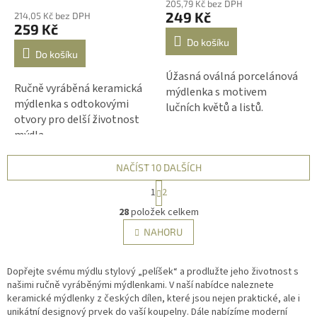
205,79 Kč bez DPH
produktu
249 Kč
214,05 Kč bez DPH
je
259 Kč
5,0
Do košíku
z
Do košíku
5
Úžasná oválná porcelánová
hvězdiček.
Ručně vyráběná keramická
mýdlenka s motivem
mýdlenka s odtokovými
lučních květů a listů.
otvory pro delší životnost
mýdla.
NAČÍST 10 DALŠÍCH
S
1
2
t
O
r
28
položek celkem
v
á
l
NAHORU
n
á
k
d
o
v
Dopřejte svému mýdlu stylový „pelíšek“ a prodlužte jeho životnost s
a
á
našimi ručně vyráběnými mýdlenkami. V naší nabídce naleznete
c
n
keramické mýdlenky z českých dílen, které jsou nejen praktické, ale i
í
í
unikátní designový prvek do vaší koupelny. Dále nabízíme moderní
p