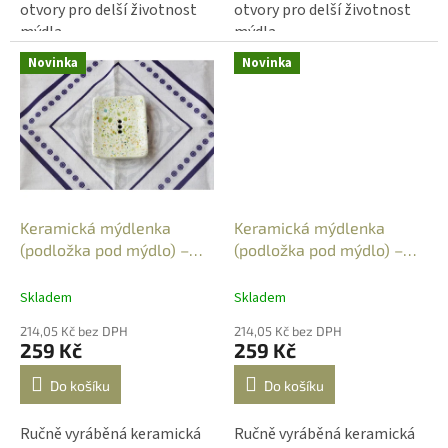
otvory pro delší životnost
otvory pro delší životnost
mýdla.
mýdla.
Novinka
Novinka
Keramická mýdlenka
Keramická mýdlenka
(podložka pod mýdlo) –
(podložka pod mýdlo) –
obdélníková - barevné
obdélníková - barevné
tečky 1
tečky 3
Skladem
Skladem
214,05 Kč bez DPH
214,05 Kč bez DPH
259 Kč
259 Kč
Do košíku
Do košíku
Ručně vyráběná keramická
Ručně vyráběná keramická