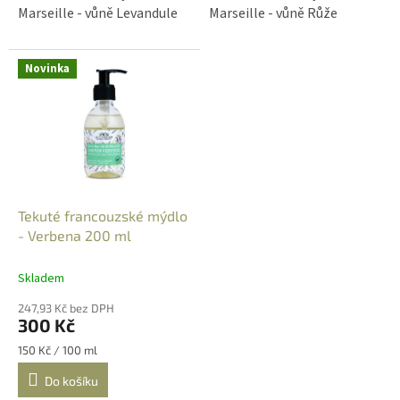
Marseille - vůně Levandule
Marseille - vůně Růže
Novinka
Tekuté francouzské mýdlo
- Verbena 200 ml
Skladem
247,93 Kč bez DPH
300 Kč
Měrná
150 Kč / 100 ml
cena:
Do košíku