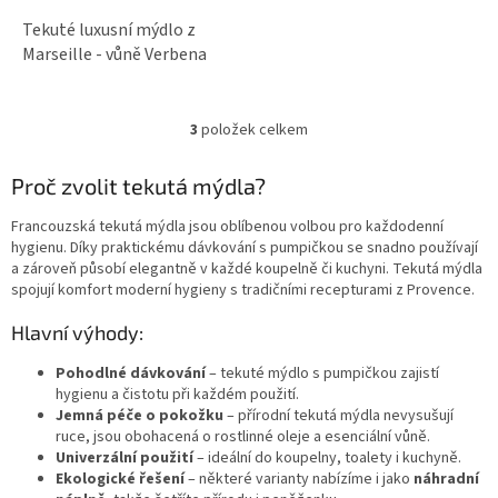
Tekuté luxusní mýdlo z
Marseille - vůně Verbena
3
položek celkem
O
v
l
Proč zvolit tekutá mýdla?
á
d
Francouzská tekutá mýdla jsou oblíbenou volbou pro každodenní
a
hygienu. Díky praktickému dávkování s pumpičkou se snadno používají
c
a zároveň působí elegantně v každé koupelně či kuchyni. Tekutá mýdla
í
spojují komfort moderní hygieny s tradičními recepturami z Provence.
p
r
Hlavní výhody:
v
k
Pohodlné dávkování
– tekuté mýdlo s pumpičkou zajistí
y
hygienu a čistotu při každém použití.
v
Jemná péče o pokožku
– přírodní tekutá mýdla nevysušují
ý
ruce, jsou obohacená o rostlinné oleje a esenciální vůně.
p
Univerzální použití
– ideální do koupelny, toalety i kuchyně.
i
Ekologické řešení
– některé varianty nabízíme i jako
náhradní