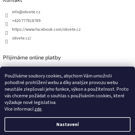
info
@
olivete.cz
+420 777818789
https://www.facebook.com/olivete.cz
olivete.cz/
Přijímáme online platby
Používáme soubory cookies, abychom Vám umožnili
pohodlné prohlížení webu a díky analýze provozu webu
neustále zlepšovali jeho funkce, výkon a použitelnost. Proto
vás chceme požádat o souhlas s používáním cookies, které
Shoptet.cz
Můjprvníeshop.cz
vyžaduje nové legislativa.
Více informací
zde
.
Nastavení
Vytvořil Shoptet