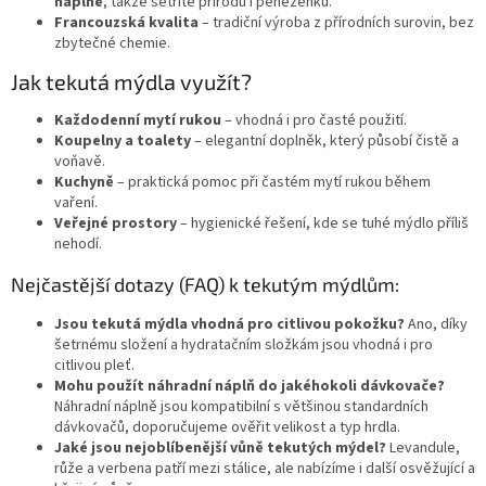
s
náplně
, takže šetříte přírodu i peněženku.
u
Francouzská kvalita
– tradiční výroba z přírodních surovin, bez
zbytečné chemie.
Jak tekutá mýdla využít?
Každodenní mytí rukou
– vhodná i pro časté použití.
Koupelny a toalety
– elegantní doplněk, který působí čistě a
voňavě.
Kuchyně
– praktická pomoc při častém mytí rukou během
vaření.
Veřejné prostory
– hygienické řešení, kde se tuhé mýdlo příliš
nehodí.
Nejčastější dotazy (FAQ) k tekutým mýdlům:
Jsou tekutá mýdla vhodná pro citlivou pokožku?
Ano, díky
šetrnému složení a hydratačním složkám jsou vhodná i pro
citlivou pleť.
Mohu použít náhradní náplň do jakéhokoli dávkovače?
Náhradní náplně jsou kompatibilní s většinou standardních
dávkovačů, doporučujeme ověřit velikost a typ hrdla.
Jaké jsou nejoblíbenější vůně tekutých mýdel?
Levandule,
růže a verbena patří mezi stálice, ale nabízíme i další osvěžující a