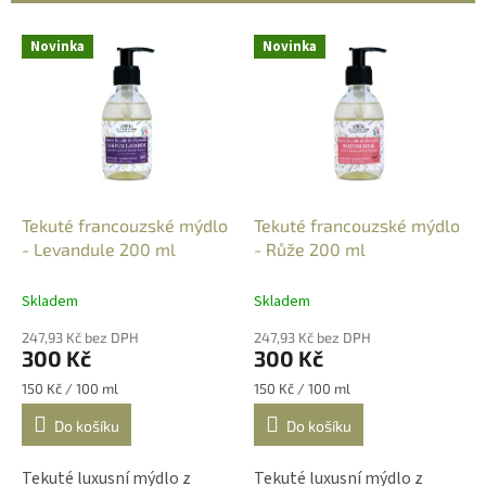
í
p
V
r
Novinka
Novinka
ý
o
p
d
i
u
s
k
p
t
r
ů
o
d
Tekuté francouzské mýdlo
Tekuté francouzské mýdlo
u
- Levandule 200 ml
- Růže 200 ml
k
t
Skladem
Skladem
ů
247,93 Kč bez DPH
247,93 Kč bez DPH
300 Kč
300 Kč
Měrná
Měrná
150 Kč / 100 ml
150 Kč / 100 ml
cena:
cena:
Do košíku
Do košíku
Tekuté luxusní mýdlo z
Tekuté luxusní mýdlo z