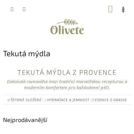
Přejít
NÁKUP
na
obsah
KOŠÍK
Tekutá mýdla
TEKUTÁ MÝDLA Z PROVENCE
Dokonalá rovnováha mezi tradiční marseillskou recepturou a
moderním komfortem pro každodenní péči.
🌿
ŠETRNÉ SLOŽENÍ
|
💧
HYDRATACE A JEMNOST
|
🌸
ESENCE Z GRASSE
Nejprodávanější