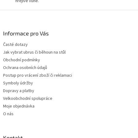
hřejivé vůně.
Z
á
p
a
Informace pro Vás
t
Časté dotazy
í
Jak vybrat ubrus či běhoun na stůl
Obchodní podmínky
Ochrana osobních údajů
Postup pro vrácení zboží či reklamaci
Symboly údržby
Dopravy a platby
Velkoobchodní spolupráce
Moje objednávka
O nás
Kontakt