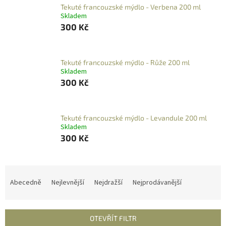
Tekuté francouzské mýdlo - Verbena 200 ml
Skladem
300 Kč
Tekuté francouzské mýdlo - Růže 200 ml
Skladem
300 Kč
Tekuté francouzské mýdlo - Levandule 200 ml
Skladem
300 Kč
Ř
a
Abecedně
Nejlevnější
Nejdražší
Nejprodávanější
z
e
n
OTEVŘÍT FILTR