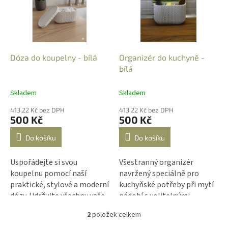
i
u
s
k
p
t
r
ů
o
d
Dóza do koupelny - bílá
Organizér do kuchyně -
u
bílá
k
t
Skladem
Skladem
ů
413,22 Kč bez DPH
413,22 Kč bez DPH
500 Kč
500 Kč
Do košíku
Do košíku
Uspořádejte si svou
Všestranný organizér
koupelnu pomocí naší
navržený speciálně pro
praktické, stylové a moderní
kuchyňské potřeby při mytí
dózy. Udržujte všechny vaše
nádobí s volitelnými
potřebné věci na jednom
příčkami.
2
položek celkem
místě, abyste měli pořádek
O