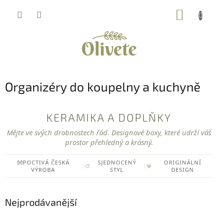
Přejít
NÁKUP
na
obsah
KOŠÍK
Organizéry do koupelny a kuchyně
KERAMIKA A DOPLŇKY
Mějte ve svých drobnostech řád. Designové boxy, které udrží váš
prostor přehledný a krásný.
👐POCTIVÁ ČESKÁ
SJEDNOCENÝ
ORIGINÁLNÍ
|
🎨
|
💎
VÝROBA
STYL
DESIGN
Nejprodávanější