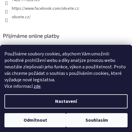
+420 777818789
https://www.facebook.com/olivete.cz
olivete.cz/
Přijímáme online platby
Používáme soubory cookies, abychom Vám umožnili
pohodlné prohlížení webu a díky analýze provozu webu
neustále zlepšovali jeho funkce, výkon a použitelnost. Proto
vás chceme požádat o souhlas s používáním cookies, které
Shoptet.cz
Můjprvníeshop.cz
vyžaduje nové legislativa.
Více informací
zde
.
Nastavení
Vytvořil Shoptet
Odmítnout
Souhlasím
Copyright 2026
Olivete
. Všechna práva vyhrazena.