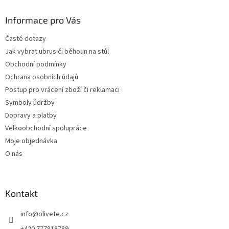
p
a
Informace pro Vás
t
Časté dotazy
í
Jak vybrat ubrus či běhoun na stůl
Obchodní podmínky
Ochrana osobních údajů
Postup pro vrácení zboží či reklamaci
Symboly údržby
Dopravy a platby
Velkoobchodní spolupráce
Moje objednávka
O nás
Kontakt
info
@
olivete.cz