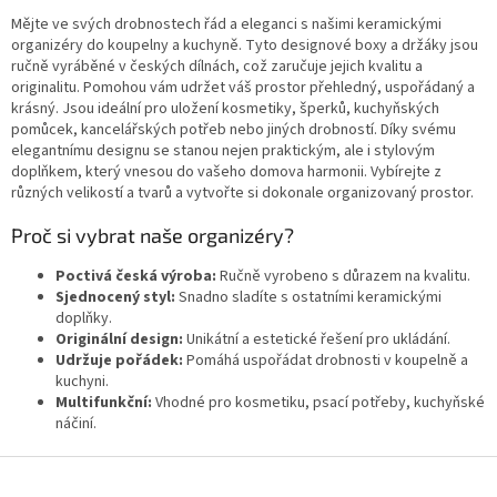
v
a všechno při ruce.
l
Mějte ve svých drobnostech řád a eleganci s našimi keramickými
á
organizéry do koupelny a kuchyně. Tyto designové boxy a držáky jsou
d
ručně vyráběné v českých dílnách, což zaručuje jejich kvalitu a
a
originalitu. Pomohou vám udržet váš prostor přehledný, uspořádaný a
c
krásný. Jsou ideální pro uložení kosmetiky, šperků, kuchyňských
í
pomůcek, kancelářských potřeb nebo jiných drobností. Díky svému
p
elegantnímu designu se stanou nejen praktickým, ale i stylovým
r
doplňkem, který vnesou do vašeho domova harmonii. Vybírejte z
v
různých velikostí a tvarů a vytvořte si dokonale organizovaný prostor.
k
y
Proč si vybrat naše organizéry?
v
ý
Poctivá česká výroba:
Ručně vyrobeno s důrazem na kvalitu.
p
Sjednocený styl:
Snadno sladíte s ostatními keramickými
i
doplňky.
s
Originální design:
Unikátní a estetické řešení pro ukládání.
u
Udržuje pořádek:
Pomáhá uspořádat drobnosti v koupelně a
kuchyni.
Multifunkční:
Vhodné pro kosmetiku, psací potřeby, kuchyňské
náčiní.
Z
á