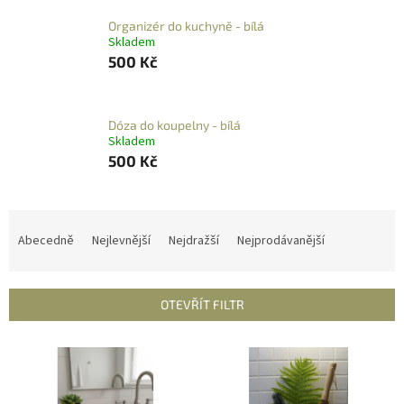
Organizér do kuchyně - bílá
Skladem
500 Kč
Dóza do koupelny - bílá
Skladem
500 Kč
Ř
a
Abecedně
Nejlevnější
Nejdražší
Nejprodávanější
z
e
n
OTEVŘÍT FILTR
í
p
V
r
ý
o
p
d