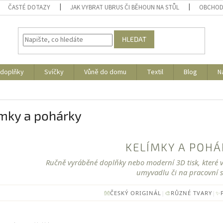
ČASTÉ DOTAZY
JAK VYBRAT UBRUS ČI BĚHOUN NA STŮL
OBCHOD
HLEDAT
 doplňky
Svíčky
Vůně do domu
Textil
Blog
N
ímky a pohárky
KELÍMKY A POH
Ručně vyráběné doplňky nebo moderní 3D tisk, které 
umyvadlu či na pracovní s
👐
ČESKÝ ORIGINÁL
|
🎨
RŮZNÉ TVARY
|
✨