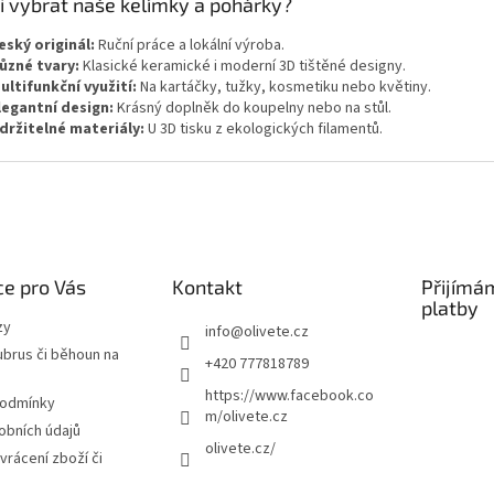
i vybrat naše kelímky a pohárky?
p
r
eský originál:
Ruční práce a lokální výroba.
v
ůzné tvary:
Klasické keramické i moderní 3D tištěné designy.
k
ultifunkční využití:
Na kartáčky, tužky, kosmetiku nebo květiny.
y
legantní design:
Krásný doplněk do koupelny nebo na stůl.
v
držitelné materiály:
U 3D tisku z ekologických filamentů.
ý
p
i
s
u
e pro Vás
Kontakt
Přijímá
platby
zy
info
@
olivete.cz
ubrus či běhoun na
+420 777818789
https://www.facebook.co
podmínky
m/olivete.cz
obních údajů
olivete.cz/
vrácení zboží či