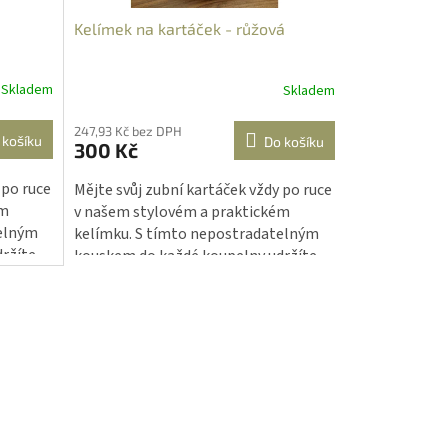
Kelímek na kartáček - růžová
Skladem
Skladem
247,93 Kč bez DPH
 košíku
Do košíku
300 Kč
 po ruce
Mějte svůj zubní kartáček vždy po ruce
ém
v našem stylovém a praktickém
telným
kelímku. S tímto nepostradatelným
ržíte
kouskem do každé koupelny udržíte
váš kartáček čistý a perfektně
elnu
uspořádaný. Nechte vaši koupelnu
zazářit moderním nádechem!