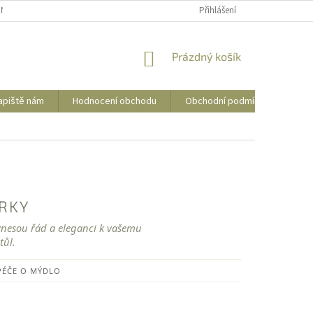
NÍ PODMÍNKY
OCHRANA OSOBNÍCH ÚDAJŮ
Přihlášení
POSTUP PRO VRÁCENÍ Z
NÁKUPNÍ
Prázdný košík
KOŠÍK
apiště nám
Hodnocení obchodu
Obchodní podmínky
Kon
ÁRKY
vnesou řád a eleganci k vašemu
tůl.
PÉČE O MÝDLO