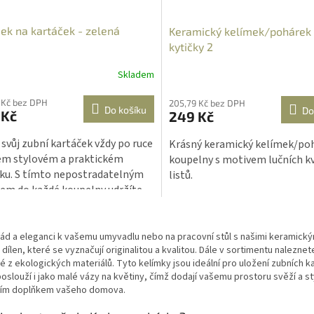
ek na kartáček - zelená
Keramický kelímek/pohárek
kytičky 2
Skladem
 Kč bez DPH
205,79 Kč bez DPH
Do košíku
Do
 Kč
249 Kč
 svůj zubní kartáček vždy po ruce
Krásný keramický kelímek/po
em stylovém a praktickém
koupelny s motivem lučních k
ku. S tímto nepostradatelným
listů.
em do každé koupelny udržíte
artáček čistý a perfektně
O
ádaný. Nechte vaši koupelnu
v
it moderním nádechem!
ád a eleganci k vašemu umyvadlu nebo na pracovní stůl s našimi keramický
l
dílen, které se vyznačují originalitou a kvalitou. Dále v sortimentu nalezne
á
 z ekologických materiálů. Tyto kelímky jsou ideální pro uložení zubních 
d
oslouží i jako malé vázy na květiny, čímž dodají vašemu prostoru svěží a s
a
ním doplňkem vašeho domova.
c
í