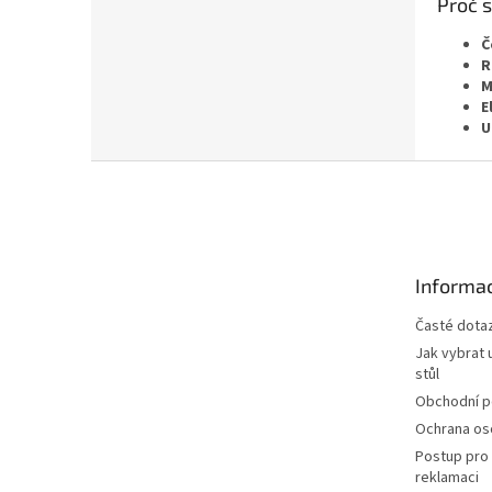
Proč s
Č
R
M
E
U
Z
á
p
a
t
Informac
í
Časté dota
Jak vybrat 
stůl
Obchodní 
Ochrana os
Postup pro 
reklamaci