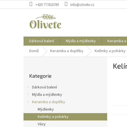
Přejít
+420 777818789
info@olivete.cz
na
obsah
Dárková balení
Mýdla a mýdlenky
Keramika a
Domů
Keramika a doplňky
Kelímky a pohárky
P
Kel
o
Přeskočit
s
Kategorie
kategorie
t
r
Dárková balení
a
Mýdla a mýdlenky
n
Keramika a doplňky
n
í
Mýdlenky
p
Kelímky a pohárky
a
Vázy