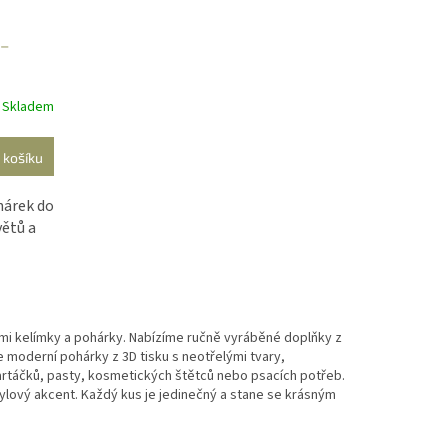
 –
Skladem
 košíku
hárek do
větů a
mi kelímky a pohárky. Nabízíme ručně vyráběné doplňky z
te moderní pohárky z 3D tisku s neotřelými tvary,
kartáčků, pasty, kosmetických štětců nebo psacích potřeb.
tylový akcent. Každý kus je jedinečný a stane se krásným