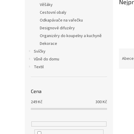
n
Nejpr
Věšáky
e
Cestovní obaly
l
Odkapávače na vařečku
Designové difuzéry
Organizéry do koupelny a kuchyně
Dekorace
Ř
Svíčky
a
Abece
Vůně do domu
z
Textil
e
V
n
ý
í
p
p
Cena
i
r
249
Kč
300
Kč
s
o
p
d
r
u
o
k
d
t