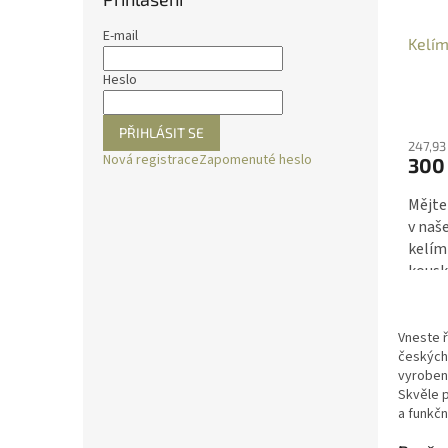
E-mail
Kelím
Heslo
PŘIHLÁSIT SE
247,93
Nová registrace
Zapomenuté heslo
300
Mějte
v naš
kelím
kousk
váš k
uspoř
zazář
Vneste ř
českých 
vyrobené
Skvěle p
a funkč