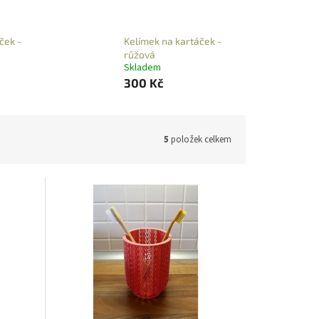
ček -
Kelímek na kartáček -
růžová
Skladem
300 Kč
5
položek celkem