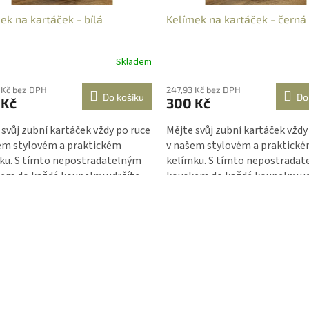
ek na kartáček - bílá
Kelímek na kartáček - černá
Skladem
 Kč bez DPH
247,93 Kč bez DPH
Do košíku
Do
 Kč
300 Kč
 svůj zubní kartáček vždy po ruce
Mějte svůj zubní kartáček vždy
em stylovém a praktickém
v našem stylovém a praktick
ku. S tímto nepostradatelným
kelímku. S tímto nepostrada
em do každé koupelny udržíte
kouskem do každé koupelny ud
artáček čistý a perfektně
váš kartáček čistý a perfektně
ádaný. Nechte vaši koupelnu
uspořádaný. Nechte vaši koup
it moderním nádechem!
zazářit moderním nádechem!