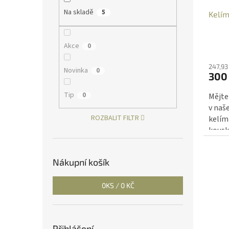
u
ů
Na skladě
5
Kelím
k
t
ů
Akce
0
247,93
Novinka
0
300
Tip
0
Mějte
v naš
ROZBALIT FILTR
kelím
kousk
váš k
uspoř
Nákupní košík
zazář
0
KS /
0 KČ
Přihlášení