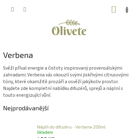
Přejít
NÁKUP
na
obsah
KOŠÍK
Verbena
Svěží příval energie a čistoty inspirovaný provensálskými
zahradami. Verbena vás okouzlí svými jiskřivými citrusovými
tóny, které okamžitě prozáří a osvěží jakýkoliv prostor.
Najdete zde kompletní nabídku difuzérů, sprejů a náplní s
touto energizující vůní.
Nejprodávanější
Náplň do difuzéru - Verbena 200ml
Skladem