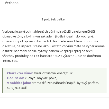
Verbena
3
položek celkem
O
v
l
Verbena je ze všech nabízených vůní nejsvěžejší a nejenergičtější –
á
citrusové tóny s bylinným základem ji dělají ideální do kuchyně,
d
obývacího pokoje nebo kamkoli, kde chcete vůni, která probouzí a
a
osvěžuje, ne uspává. Stejně jako u ostatních vůní máte na výběr aroma
c
difuzér, náhradní náplň, bytový parfém ve spreji i sprej na textil –
í
všechny produkty od Le Chatelard 1802 s výraznou, ale ne dotěrnou
p
intenzitou.
r
v
k
Charakter vůně:
svěží, citrusová, energizující
y
Hodí se do:
kuchyň, obývací pokoj
v
V nabídce jako:
aroma difuzér, náhradní náplň, bytový parfém,
ý
sprej na textil
p
i
Z
s
u
á