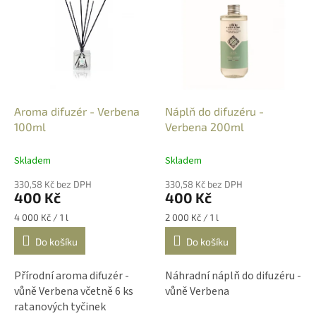
ý
o
p
d
i
u
s
k
p
t
r
ů
o
d
Aroma difuzér - Verbena
Náplň do difuzéru -
u
100ml
Verbena 200ml
k
t
Skladem
Skladem
ů
330,58 Kč bez DPH
330,58 Kč bez DPH
400 Kč
400 Kč
Měrná
Měrná
4 000 Kč / 1 l
2 000 Kč / 1 l
cena:
cena:
Do košíku
Do košíku
Přírodní aroma difuzér -
Náhradní náplň do difuzéru -
vůně Verbena včetně 6 ks
vůně Verbena
ratanových tyčinek