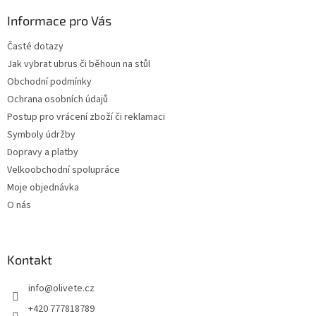
p
a
Informace pro Vás
t
Časté dotazy
í
Jak vybrat ubrus či běhoun na stůl
Obchodní podmínky
Ochrana osobních údajů
Postup pro vrácení zboží či reklamaci
Symboly údržby
Dopravy a platby
Velkoobchodní spolupráce
Moje objednávka
O nás
Kontakt
info
@
olivete.cz
+420 777818789