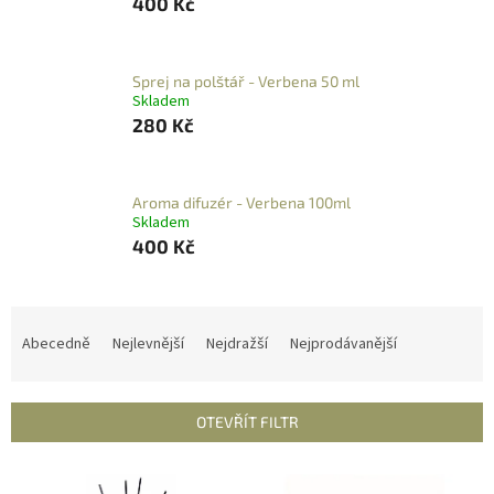
400 Kč
Sprej na polštář - Verbena 50 ml
Skladem
280 Kč
Aroma difuzér - Verbena 100ml
Skladem
400 Kč
Ř
a
Abecedně
Nejlevnější
Nejdražší
Nejprodávanější
z
e
n
OTEVŘÍT FILTR
í
p
V
r