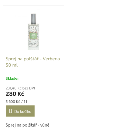
Sprej na polštář - Verbena
50 ml
Skladem
231,40 Kč bez DPH
280 Kč
Měrná
5 600 Kč / 1 l
cena:
Do košíku
Sprej na polštář - vůně