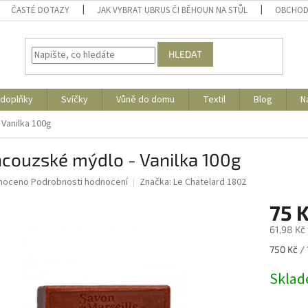
ČASTÉ DOTAZY
JAK VYBRAT UBRUS ČI BĚHOUN NA STŮL
OBCHOD
HLEDAT
 doplňky
Svíčky
Vůně do domu
Textil
Blog
N
Vanilka 100g
ncouzské mýdlo - Vanilka 100g
né
noceno
Podrobnosti hodnocení
Značka:
Le Chatelard 1802
ní
75 
u
61,98 Kč
Měrná
750 Kč / 
cena:
ek.
Skla