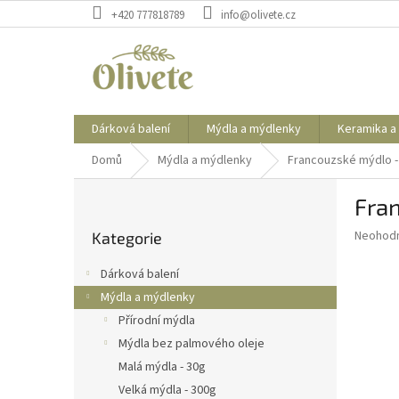
Přejít
+420 777818789
info@olivete.cz
na
obsah
Dárková balení
Mýdla a mýdlenky
Keramika a
Domů
Mýdla a mýdlenky
Francouzské mýdlo - 
P
Fra
o
Přeskočit
s
Průměr
Neohod
Kategorie
kategorie
t
hodnoce
r
produkt
Dárková balení
a
je
Mýdla a mýdlenky
0,0
n
z
Přírodní mýdla
n
5
í
Mýdla bez palmového oleje
hvězdič
p
Malá mýdla - 30g
a
Velká mýdla - 300g