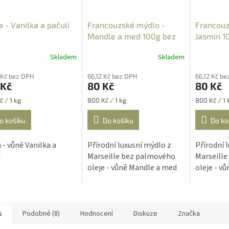
a - Vanilka a pačuli
Francouzské mýdlo -
Francouz
Mandle a med 100g bez
Jasmín 1
palmového oleje
palmovéh
Skladem
Skladem
Průměrné
hodnocení
 Kč bez DPH
66,12 Kč bez DPH
66,12 Kč b
produktu
 Kč
80 Kč
80 Kč
je
4,3
Měrná
Měrná
č / 1 kg
800 Kč / 1 kg
800 Kč / 1 
z
cena:
cena:
5
o košíku
Do košíku
Do ko
hvězdiček.
 - vůně Vanilka a
Přírodní luxusní mýdlo z
Přírodní 
i
Marseille bez palmového
Marseill
oleje - vůně Mandle a med
oleje - v
s
Podobné (8)
Hodnocení
Diskuze
Značka