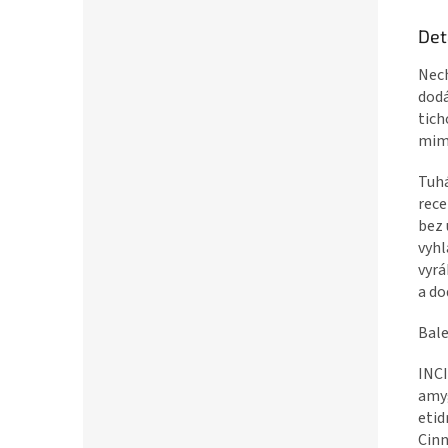
Det
Nec
dodá
tich
mimo
Tuhá
rece
bez 
vyhl
vyrá
a do
Bale
INCI
amyg
etid
Cinn