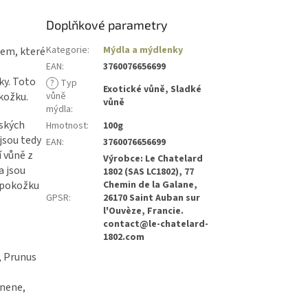
Doplňkové parametry
Kategorie
:
Mýdla a mýdlenky
em, které
EAN
:
3760076656699
ky. Toto
?
Typ
Exotické vůně, Sladké
kožku.
vůně
vůně
mýdla
:
zských
Hmotnost
:
100g
(jsou tedy
EAN
:
3760076656699
í vůně z
Výrobce: Le Chatelard
a jsou
1802 (SAS LC1802), 77
e pokožku
Chemin de la Galane,
GPSR
:
26170 Saint Auban sur
l'Ouvèze, Francie.
contact@le-chatelard-
1802.com
, Prunus
onene,