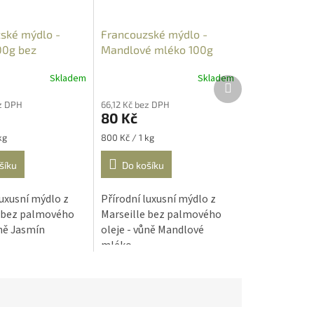
ské mýdlo -
Francouzské mýdlo -
00g bez
Mandlové mléko 100g
o oleje
bez palmového oleje
Skladem
Skladem
Další
produkt
ez DPH
66,12 Kč bez DPH
80 Kč
Měrná
kg
800 Kč / 1 kg
cena:
šíku
Do košíku
luxusní mýdlo z
Přírodní luxusní mýdlo z
e bez palmového
Marseille bez palmového
ůně Jasmín
oleje - vůně Mandlové
mléko