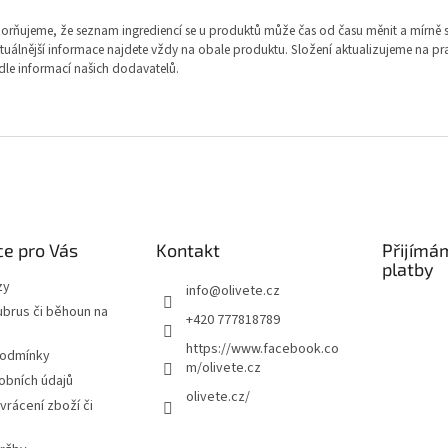
rňujeme, že seznam ingrediencí se u produktů může čas od času měnit a mírně se 
tuálnější informace najdete vždy na obale produktu. Složení aktualizujeme na pr
dle informací našich dodavatelů.
e pro Vás
Kontakt
Přijímá
platby
zy
info
@
olivete.cz
ubrus či běhoun na
+420 777818789
https://www.facebook.co
podmínky
m/olivete.cz
obních údajů
olivete.cz/
vrácení zboží či