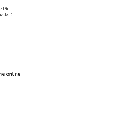
lišit.
avidelné
me online