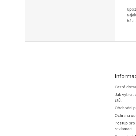
Upozo
Nejak
bázi 
Z
á
p
a
t
Informac
í
Časté dota
Jak vybrat 
stůl
Obchodní 
Ochrana os
Postup pro 
reklamaci