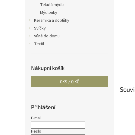
n
Tekutá mýdla
e
Mýdlenky
l
Keramika a doplňky
Svíčky
Vůně do domu
Textil
Nákupní košík
0
KS /
0 KČ
Souvi
Přihlášení
E-mail
Heslo