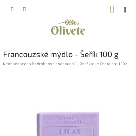
Přejít
NÁKUP
na
obsah
KOŠÍK
Francouzské mýdlo - Šeřík 100 g
Průměrné
Neohodnoceno
Podrobnosti hodnocení
Značka:
Le Chatelard 1802
hodnocení
produktu
je
0,0
z
5
hvězdiček.