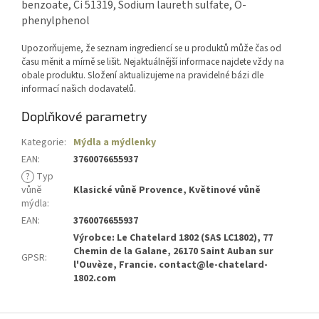
benzoate, Ci 51319, Sodium laureth sulfate, O-
phenylphenol
Upozorňujeme, že seznam ingrediencí se u produktů může čas od
času měnit a mírně se lišit. Nejaktuálnější informace najdete vždy na
obale produktu. Složení aktualizujeme na pravidelné bázi dle
informací našich dodavatelů.
Doplňkové parametry
Kategorie
:
Mýdla a mýdlenky
EAN
:
3760076655937
?
Typ
vůně
Klasické vůně Provence, Květinové vůně
mýdla
:
EAN
:
3760076655937
Výrobce: Le Chatelard 1802 (SAS LC1802), 77
Chemin de la Galane, 26170 Saint Auban sur
GPSR
:
l'Ouvèze, Francie. contact@le-chatelard-
1802.com