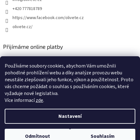
+420 777818789
https://www.facebook.com/olivete.cz
olivete.cz/
Přijímáme online platby
Používáme soubory cookies, abychom Vám umožnili
pohodlné prohlížení webu a díky analýze provozu webu
neustále zlepšovali jeho funkce, výkon a použitelnost. Proto
vás chceme požádat o souhlas s používáním cookies, které
Shoptet.cz
Můjprvníeshop.cz
vyžaduje nové legislativa.
Více informací
zde
.
Nastavení
Vytvořil Shoptet
Odmítnout
Souhlasím
Copyright 2026
Olivete
. Všechna práva vyhrazena.