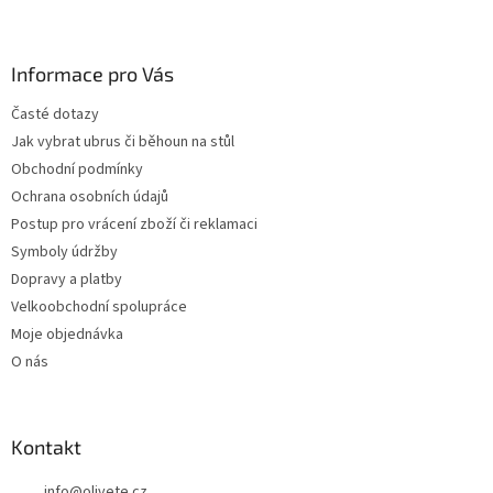
Z
á
p
a
Informace pro Vás
t
Časté dotazy
í
Jak vybrat ubrus či běhoun na stůl
Obchodní podmínky
Ochrana osobních údajů
Postup pro vrácení zboží či reklamaci
Symboly údržby
Dopravy a platby
Velkoobchodní spolupráce
Moje objednávka
O nás
Kontakt
info
@
olivete.cz