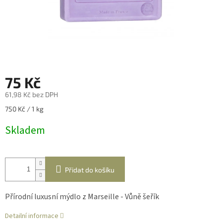
75 Kč
61,98 Kč bez DPH
Měrná
750 Kč / 1 kg
cena:
Skladem
Přidat do košíku
Přírodní luxusní mýdlo z Marseille - Vůně šeřík
Detailní informace