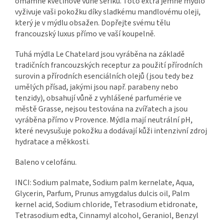
omamné květinové vůně šeříku. Toto extra jemné mýdlo
vyživuje vaši pokožku díky sladkému mandlovému oleji,
který je v mýdlu obsažen. Dopřejte svému tělu
francouzský luxus přímo ve vaší koupelně.
Tuhá mýdla Le Chatelard jsou vyráběna na základě
tradičních francouzských receptur za použití přírodních
surovin a přírodních esenciálních olejů (jsou tedy bez
umělých přísad, jakými jsou např. parabeny nebo
tenzidy), obsahují vůně z vyhlášené parfumérie ve
městě Grasse, nejsou testována na zvířatech a jsou
vyráběna přímo v Provence. Mýdla mají neutrální pH,
které nevysušuje pokožku a dodávají kůži intenzivní zdroj
hydratace a měkkosti.
Baleno v celofánu.
INCI: Sodium palmate, Sodium palm kernelate, Aqua,
Glycerin, Parfum, Prunus amygdalus dulcis oil, Palm
kernel acid, Sodium chloride, Tetrasodium etidronate,
Tetrasodium edta, Cinnamyl alcohol, Geraniol, Benzyl