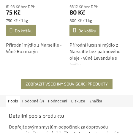
61,98 Kč bez DPH
66,12 Kč bez DPH
75 Kč
80 Kč
Měrná
Měrná
750 Kč / 1 kg
800 Kč / 1 kg
cena:
cena:
Do košíku
Do košíku
Přírodní mýdlo z Marseille -
Přírodní luxusní mýdlo z
Vůně Rozmarýn.
Marseille bez palmového
oleje - vůně Levandule s
květy
ZOBRAZIT VŠECHNY SOUVISEJÍCÍ PRODUKTY
Popis
Podobné (8)
Hodnocení
Diskuze
Značka
Detailní popis produktu
Dopřejte svým smyslům odpočinek za doprovodu