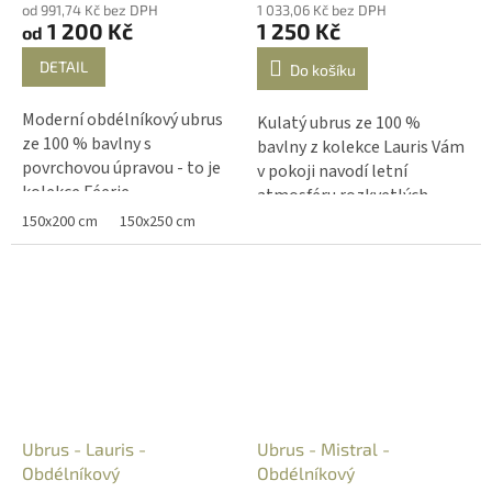
od 991,74 Kč bez DPH
1 033,06 Kč bez DPH
1 200 Kč
1 250 Kč
od
DETAIL
Do košíku
Moderní obdélníkový ubrus
Kulatý ubrus ze 100 %
ze 100 % bavlny s
bavlny z kolekce Lauris Vám
povrchovou úpravou - to je
v pokoji navodí letní
kolekce Féerie.
atmosféru rozkvetlých
levandulových lánů v Jižní
150x200 cm
150x250 cm
Provence. Nechte se unést
do Provence a užívejte se si
poklidného stolování u Vás
doma.
Ubrus - Lauris -
Ubrus - Mistral -
Obdélníkový
Obdélníkový