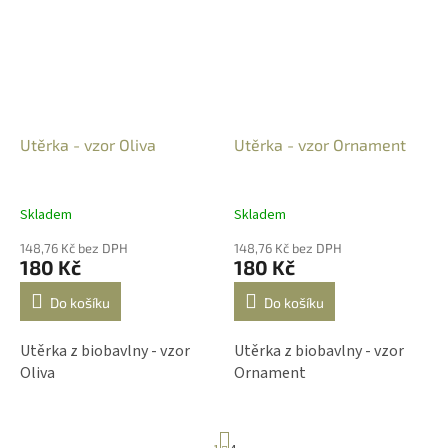
tradičního francouzského
výrobce Marat Avignon si
zamilujete od prvního
okamžiku.
Utěrka - vzor Oliva
Utěrka - vzor Ornament
Skladem
Skladem
148,76 Kč bez DPH
148,76 Kč bez DPH
180 Kč
180 Kč
Do košíku
Do košíku
Utěrka z biobavlny - vzor
Utěrka z biobavlny - vzor
Oliva
Ornament
S