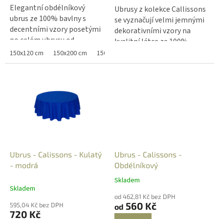
Elegantní obdélníkový
Ubrusy z kolekce Callissons
ubrus ze 100% bavlny s
se vyznačují velmi jemnými
decentními vzory posetými
dekorativními vzory na
po celém ubrusu od
kvalitní látce ze 100%
tradičního francouzského
bavlny. Barevné kombinace
150x120 cm
150x200 cm
150x250 cm
výrobce Marat Avignon z
látky a potištěných vzorů
klasické kolekce Avignon
působí velmi noblesně a
dodá Vašemu stolu
navodí harmonickou
elegantní tón.
atmosféru pro společné
okamžiky.
Ubrus - Calissons - Kulatý
Ubrus - Calissons -
- modrá
Obdélníkový
Skladem
Průměrné
Skladem
hodnocení
od 462,81 Kč bez DPH
produktu
560 Kč
595,04 Kč bez DPH
od
je
720 Kč
5,0