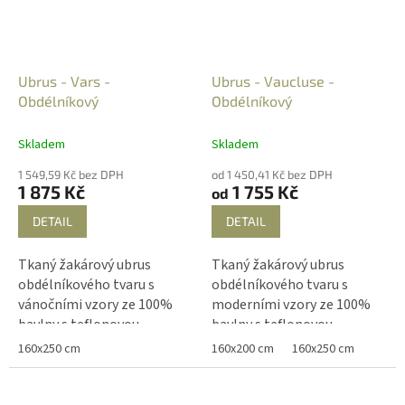
úchvatnými barevnými
úchvatnými barevnými
kombinacemi, které vytvoří
kombinacemi, které vytvoří
z Vašeho stolu dominantu
z Vašeho stolu dominantu
pokoje.
pokoje.
Ubrus - Vars -
Ubrus - Vaucluse -
Obdélníkový
Obdélníkový
Skladem
Skladem
1 549,59 Kč bez DPH
od 1 450,41 Kč bez DPH
1 875 Kč
1 755 Kč
od
DETAIL
DETAIL
Tkaný žakárový ubrus
Tkaný žakárový ubrus
obdélníkového tvaru s
obdélníkového tvaru s
vánočními vzory ze 100%
moderními vzory ze 100%
bavlny s teflonovou
bavlny s teflonovou
úpravou, která zabraňuje
úpravou, která zabraňuje
160x250 cm
160x200 cm
160x250 cm
zašpinění ubrusu nebo
zašpinění ubrusu nebo
vsáknutí tekutin.
vsáknutí tekutin. Ubrusy z
kolekce Vaucluse od