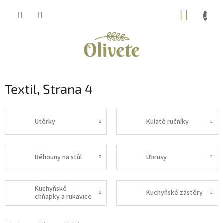
Přejít
NÁKUP
na
obsah
KOŠÍK
Textil
, Strana 4
Utěrky
Kulaté ručníky
Běhouny na stůl
Ubrusy
Kuchyňské
Kuchyňské zástěry
chňapky a rukavice