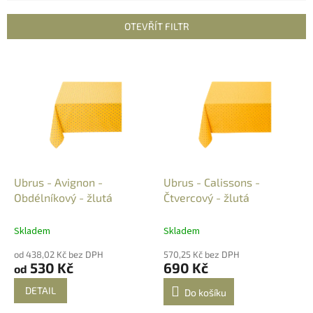
e
n
OTEVŘÍT FILTR
í
p
V
r
ý
o
p
d
i
u
s
k
p
t
r
ů
o
d
Ubrus - Avignon -
Ubrus - Calissons -
u
Obdélníkový - žlutá
Čtvercový - žlutá
k
t
Skladem
Skladem
ů
od 438,02 Kč bez DPH
570,25 Kč bez DPH
530 Kč
690 Kč
od
DETAIL
Do košíku