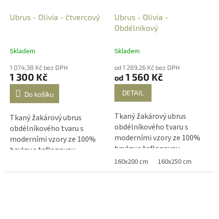
Ubrus - Olivia - čtvercový
Ubrus - Olivia -
Obdélníkový
Skladem
Skladem
1 074,38 Kč bez DPH
od 1 289,26 Kč bez DPH
1 300 Kč
1 560 Kč
od
DETAIL
Do košíku
Tkaný žakárový ubrus
Tkaný žakárový ubrus
obdélníkového tvaru s
obdélníkového tvaru s
moderními vzory ze 100%
moderními vzory ze 100%
bavlny s teflonovou
bavlny s teflonovou
úpravou, která zabraňuje
úpravou, která zabraňuje
160x200 cm
160x250 cm
zašpinění ubrusu nebo
zašpinění ubrusu nebo
vsáknutí tekutin. Ubrusy z
vsáknutí tekutin. Ubrusy z
kolekce Olivia od tradičního
kolekce Olivia od tradičního
francouzského výrobce
francouzského výrobce
Tissus Toselli se vyznačují
Tissus Toselli se vyznačují