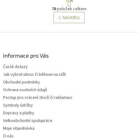
1
4
t
r
70
položek celkem
O
á
v
NAHORU
n
l
k
á
o
v
Z
d
á
a
á
n
c
p
í
í
a
Informace pro Vás
p
t
r
Časté dotazy
í
v
Jak vybrat ubrus či běhoun na stůl
k
y
Obchodní podmínky
v
Ochrana osobních údajů
ý
Postup pro vrácení zboží či reklamaci
p
i
Symboly údržby
s
Dopravy a platby
u
Velkoobchodní spolupráce
Moje objednávka
O nás