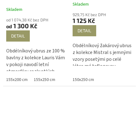
Skladem
Průměrné
Skladem
hodnocení
929,75 Kč bez DPH
produktu
1 125 Kč
od 1 074,38 Kč bez DPH
je
1 300 Kč
od
5,0
DETAIL
z
DETAIL
5
Obdélníkový žakárový ubrus
hvězdiček.
Obdélníkový ubrus ze 100 %
z kolekce Mistral s jemnými
bavlny z kolekce Lauris Vám
vzory posetými po celé
v pokoji navodí letní
látce má teflonovou
atmosféru rozkvetlých
úpravou, která zabraňuje
levandulových lánů v Jižní
zašpinění nebo vsáknutí
155x200 cm
155x250 cm
150x250 cm
Provence. Nechte se unést
tekutin. Ubrusy Vás
do Provence a užívejte se si
dostanou svojí elegancí a
poklidného stolování u Vás
luxusním designem.
doma.