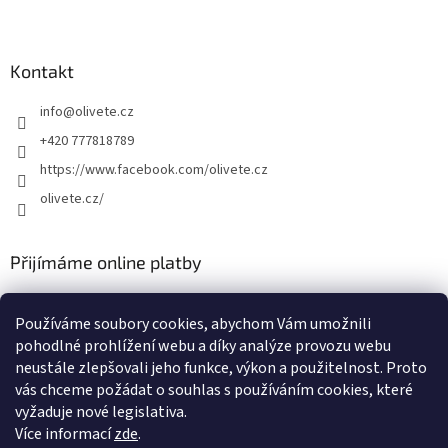
Kontakt
info
@
olivete.cz
+420 777818789
https://www.facebook.com/olivete.cz
olivete.cz/
Přijímáme online platby
Používáme soubory cookies, abychom Vám umožnili
pohodlné prohlížení webu a díky analýze provozu webu
neustále zlepšovali jeho funkce, výkon a použitelnost. Proto
vás chceme požádat o souhlas s používáním cookies, které
Shoptet.cz
Můjprvníeshop.cz
vyžaduje nové legislativa.
Více informací
zde
.