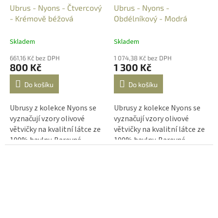
Ubrus - Nyons - Čtvercový
Ubrus - Nyons -
- Krémově béžová
Obdélníkový - Modrá
Skladem
Skladem
661,16 Kč bez DPH
1 074,38 Kč bez DPH
800 Kč
1 300 Kč
Do košíku
Do košíku
Ubrusy z kolekce Nyons se
Ubrusy z kolekce Nyons se
vyznačují vzory olivové
vyznačují vzory olivové
větvičky na kvalitní látce ze
větvičky na kvalitní látce ze
100% bavlny. Barevné
100% bavlny. Barevné
kombinace látky a
kombinace látky a
potištěných vzorů působí
potištěných vzorů působí
velmi noblesně a navodí
velmi noblesně a navodí
harmonickou atmosféru pro
harmonickou atmosféru pro
společné okamžiky.
společné okamžiky.