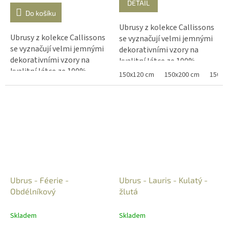
DETAIL
z
Do košíku
5
Ubrusy z kolekce Callissons
hvězdiček.
Ubrusy z kolekce Callissons
se vyznačují velmi jemnými
se vyznačují velmi jemnými
dekorativními vzory na
dekorativními vzory na
kvalitní látce ze 100%
kvalitní látce ze 100%
bavlny. Barevné kombinace
150x120 cm
150x200 cm
150x2
bavlny. Barevné kombinace
látky a potištěných vzorů
látky a potištěných vzorů
působí velmi noblesně a
působí velmi noblesně a
navodí harmonickou
navodí harmonickou
atmosféru pro společné
atmosféru pro společné
okamžiky.
okamžiky.
Ubrus - Féerie -
Ubrus - Lauris - Kulatý -
Obdélníkový
žlutá
Skladem
Skladem