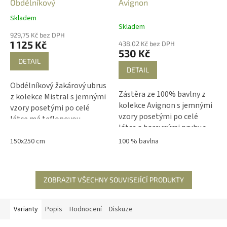
Obdélníkový
Avignon
Skladem
Průměrné
Skladem
hodnocení
929,75 Kč bez DPH
produktu
1 125 Kč
438,02 Kč bez DPH
je
530 Kč
5,0
DETAIL
z
DETAIL
5
Obdélníkový žakárový ubrus
hvězdiček.
Zástěra ze 100% bavlny z
z kolekce Mistral s jemnými
kolekce Avignon s jemnými
vzory posetými po celé
vzory posetými po celé
látce má teflonovou
látce a barevnými pruhy s
úpravou, která zabraňuje
květinami na obou kapsách
zašpinění nebo vsáknutí
150x250 cm
100 % bavlna
zaujme snad každého.
tekutin. Ubrusy Vás
dostanou svojí elegancí a
luxusním designem.
ZOBRAZIT VŠECHNY SOUVISEJÍCÍ PRODUKTY
Varianty
Popis
Hodnocení
Diskuze