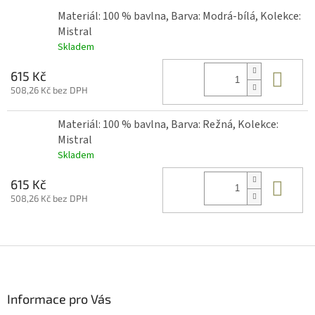
Materiál: 100 % bavlna, Barva: Modrá-bílá, Kolekce:
Mistral
Skladem
Do 
615 Kč
508,26 Kč bez DPH
Materiál: 100 % bavlna, Barva: Režná, Kolekce:
Mistral
Skladem
Do 
615 Kč
508,26 Kč bez DPH
Z
á
p
a
Informace pro Vás
t