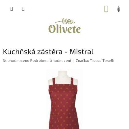
Přejít
NÁKUP
na
obsah
KOŠÍK
Kuchňská zástěra - Mistral
Průměrné
Neohodnoceno
Podrobnosti hodnocení
Značka:
Tissus Toselli
hodnocení
produktu
je
0,0
z
5
hvězdiček.