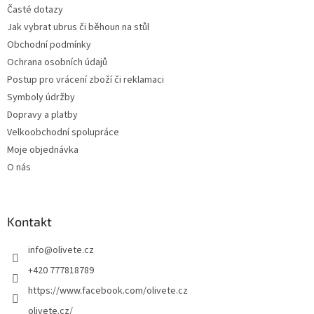
Časté dotazy
í
Jak vybrat ubrus či běhoun na stůl
Obchodní podmínky
Ochrana osobních údajů
Postup pro vrácení zboží či reklamaci
Symboly údržby
Dopravy a platby
Velkoobchodní spolupráce
Moje objednávka
O nás
Kontakt
info
@
olivete.cz
+420 777818789
https://www.facebook.com/olivete.cz
olivete.cz/