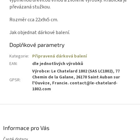
vyplněnou dřevitou vlnou a zvolené výrobky. Krabička je
převázaná stužkou.
Rozměr cca 22x9x5 cm.
Jak objednat dárkové balení.
Doplňkové parametry
Kategorie
:
Připravená dárková balení
EAN
:
dle jednotlivých výrobků
Výrobce: Le Chatelard 1802 (SAS LC1802), 77
Chemin de la Galane, 26170 Saint Auban sur
GPSR
:
l'Ouvèze, Francie. contact@le-chatelard-
1802.com
Z
á
p
a
Informace pro Vás
t
Časté dotazy