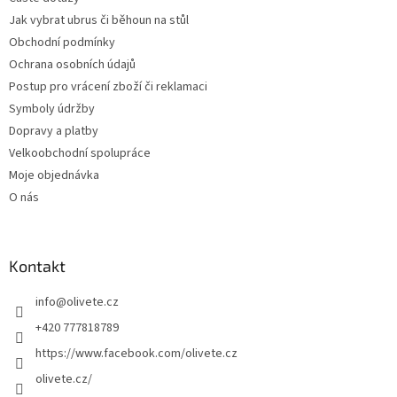
í
Jak vybrat ubrus či běhoun na stůl
Obchodní podmínky
Ochrana osobních údajů
Postup pro vrácení zboží či reklamaci
Symboly údržby
Dopravy a platby
Velkoobchodní spolupráce
Moje objednávka
O nás
Kontakt
info
@
olivete.cz
+420 777818789
https://www.facebook.com/olivete.cz
olivete.cz/