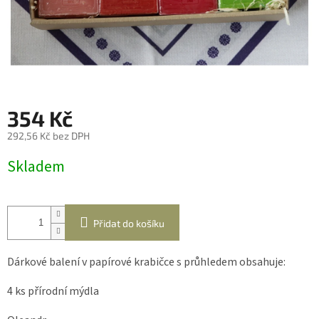
354 Kč
292,56 Kč bez DPH
Měrná
Skladem
cena:
Přidat do košíku
Dárkové balení v papírové krabičce s průhledem obsahuje:
4 ks přírodní mýdla