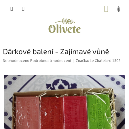
Přejít
NÁKUP
na
obsah
KOŠÍK
Dárkové balení - Zajímavé vůně
Průměrné
Neohodnoceno
Podrobnosti hodnocení
Značka:
Le Chatelard 1802
hodnocení
produktu
je
0,0
z
5
hvězdiček.