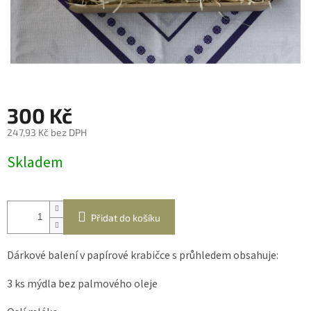
300 Kč
247,93 Kč bez DPH
Měrná
Skladem
cena:
Přidat do košíku
Dárkové balení v papírové krabičce s průhledem obsahuje:
3 ks mýdla bez palmového oleje