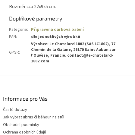
Rozměr cca 22x9x5 cm.
Doplňkové parametry
Kategorie
:
Připravená dárková balení
EAN
:
dle jednotlivých výrobků
Výrobce: Le Chatelard 1802 (SAS LC1802), 77
Chemin de la Galane, 26170 Saint Auban sur
GPSR
:
l'Ouvèze, Francie. contact@le-chatelard-
1802.com
Z
á
p
a
Informace pro Vás
t
Časté dotazy
í
Jak vybrat ubrus či běhoun na stůl
Obchodní podmínky
Ochrana osobních údajů