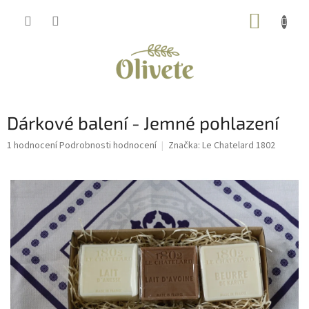
Přejít
NÁKUP
na
obsah
KOŠÍK
Dárkové balení - Jemné pohlazení
Průměrné
1 hodnocení
Podrobnosti hodnocení
Značka:
Le Chatelard 1802
hodnocení
produktu
je
5,0
z
5
hvězdiček.