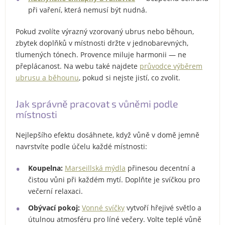
při vaření, která nemusí být nudná.
Pokud zvolíte výrazný vzorovaný ubrus nebo běhoun,
zbytek doplňků v místnosti držte v jednobarevných,
tlumených tónech. Provence miluje harmonii — ne
přeplácanost. Na webu také najdete
průvodce výběrem
ubrusu a běhounu
, pokud si nejste jistí, co zvolit.
Jak správně pracovat s vůněmi podle
místnosti
Nejlepšího efektu dosáhnete, když vůně v domě jemně
navrstvíte podle účelu každé místnosti:
Koupelna:
Marseillská mýdla
přinesou decentní a
čistou vůni při každém mytí. Doplňte je svíčkou pro
večerní relaxaci.
Obývací pokoj:
Vonné svíčky
vytvoří hřejivé světlo a
útulnou atmosféru pro líné večery. Volte teplé vůně