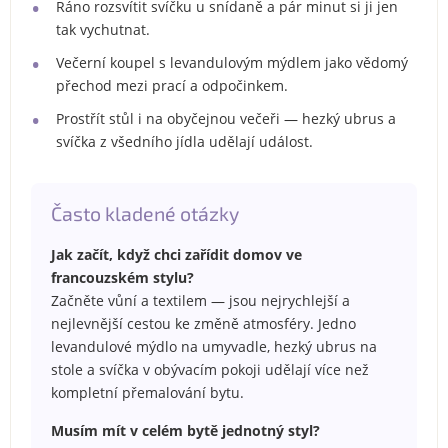
Ráno rozsvítit svíčku u snídaně a pár minut si ji jen
tak vychutnat.
Večerní koupel s levandulovým mýdlem jako vědomý
přechod mezi prací a odpočinkem.
Prostřít stůl i na obyčejnou večeři — hezký ubrus a
svíčka z všedního jídla udělají událost.
Často kladené otázky
Jak začít, když chci zařídit domov ve
francouzském stylu?
Začněte vůní a textilem — jsou nejrychlejší a
nejlevnější cestou ke změně atmosféry. Jedno
levandulové mýdlo na umyvadle, hezký ubrus na
stole a svíčka v obývacím pokoji udělají více než
kompletní přemalování bytu.
Musím mít v celém bytě jednotný styl?