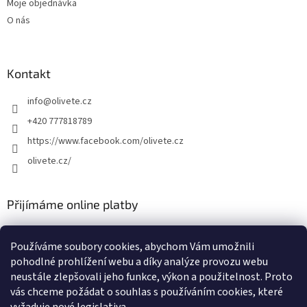
Moje objednávka
O nás
Kontakt
info
@
olivete.cz
+420 777818789
https://www.facebook.com/olivete.cz
olivete.cz/
Přijímáme online platby
Používáme soubory cookies, abychom Vám umožnili
pohodlné prohlížení webu a díky analýze provozu webu
neustále zlepšovali jeho funkce, výkon a použitelnost. Proto
vás chceme požádat o souhlas s používáním cookies, které
Shoptet.cz
Můjprvníeshop.cz