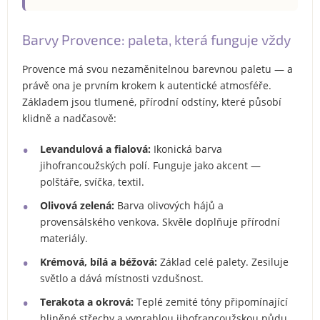
Barvy Provence: paleta, která funguje vždy
Provence má svou nezaměnitelnou barevnou paletu — a
právě ona je prvním krokem k autentické atmosféře.
Základem jsou tlumené, přírodní odstíny, které působí
klidně a nadčasově:
Levandulová a fialová:
Ikonická barva
jihofrancoužských polí. Funguje jako akcent —
polštáře, svíčka, textil.
Olivová zelená:
Barva olivových hájů a
provensálského venkova. Skvěle doplňuje přírodní
materiály.
Krémová, bílá a béžová:
Základ celé palety. Zesiluje
světlo a dává místnosti vzdušnost.
Terakota a okrová:
Teplé zemité tóny připomínající
hliněné střechy a vyprahlou jihofrancoužskou půdu.