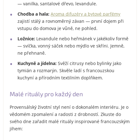
— vanilka, santalové dřevo, levandule.
Chodba a hala:
Aroma difuzéry a bytové parfémy
zajistí stálý a rovnoměrný závan — první dojem při
vstupu do domova je vůně, ne pohled.
Ložnice:
Levandule nebo heřmánek v jakékoliv formě
— svíčka, vonný sáček nebo mýdlo ve skříni. Jemně,
ne přehnaně.
Kuchyně a jídelna:
Svěží citrusy nebo bylinky jako
tymián a rozmarýn. Skvěle ladí s francouzskou
kuchyní a přírodním textilním doplňkem.
Malé rituály pro každý den
Provensálský životní styl není o dokonalém interiéru. Je o
vědomém zpomalení a radosti z drobností. Zkuste do
svého dne zařadit malé rituály inspirované francouzským
jihem: