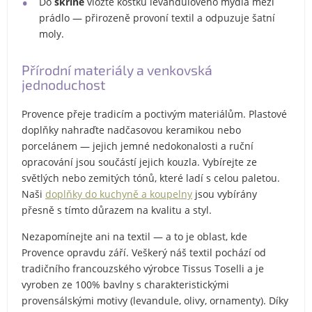
Do
skříně
vložte kostku levandulového mýdla mezi
prádlo — přirozeně provoní textil a odpuzuje šatní
moly.
Přírodní materiály a venkovská
jednoduchost
Provence přeje tradicím a poctivým materiálům. Plastové
doplňky nahraďte nadčasovou keramikou nebo
porcelánem — jejich jemné nedokonalosti a ruční
opracování jsou součástí jejich kouzla. Vybírejte ze
světlých nebo zemitých tónů, které ladí s celou paletou.
Naši
doplňky do kuchyně a koupelny
jsou vybírány
přesně s tímto důrazem na kvalitu a styl.
Nezapomínejte ani na textil — a to je oblast, kde
Provence opravdu září. Veškerý náš textil pochází od
tradičního francouzského výrobce Tissus Toselli a je
vyroben ze 100% bavlny s charakteristickými
provensálskými motivy (levandule, olivy, ornamenty). Díky