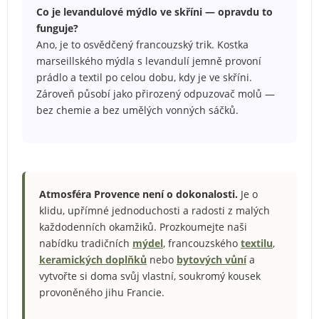
Co je levandulové mýdlo ve skříni — opravdu to
funguje?
Ano, je to osvědčený francouzský trik. Kostka
marseillského mýdla s levandulí jemně provoní
prádlo a textil po celou dobu, kdy je ve skříni.
Zároveň působí jako přirozený odpuzovač molů —
bez chemie a bez umělých vonných sáčků.
Atmosféra Provence není o dokonalosti.
Je o
klidu, upřímné jednoduchosti a radosti z malých
každodenních okamžiků. Prozkoumejte naši
nabídku tradičních
mýdel
, francouzského
textilu
,
keramických doplňků
nebo
bytových vůní
a
vytvořte si doma svůj vlastní, soukromý kousek
provoněného jihu Francie.