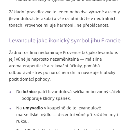
Základní pravidlo: zvolte jeden nebo dva výrazné akcenty
(levandulová, terakota) a vše ostatní držte v neutrálních
tónech. Provence miluje harmonii, ne přeplácanost.
Levandule jako ikonický symbol jihu Francie
Žádná rostlina nedominuje Provence tak jako levandule.
Její vůně je naprosto nezaměnitelná — má silné
aromaterapeutické a relaxační účinky, pomáhá
odbourávat stres po náročném dni a navozuje hluboký
pocit domácí pohody.
Do
ložnice
patří levandulová svíčka nebo vonný sáček
— podporuje klidný spánek.
Na
umyvadlo
v koupelně dejte levandulové
marseillské mýdlo — decentní vůně při každém mytí
rukou.