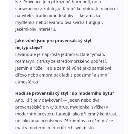
Ne. Provence je o přirozené harmonii, ne o
showroomu z katalogu. Klidně kombinujte moderní
nábytek s tradičními doplňky — keramická
mýdlenka nebo levandulová svíčka fungují v
jakémkoliv interiéru.
Jaké vůně jsou pro provensálský styl
nejtypičtější?
Levandule je naprostá jednička. Dále tymián,
rozmarýn, citrusy ze středomořského pobřeží,
jasmín a růže. Teplé zemité vůně jako santalové
dřevo nebo ambra pak ladí s podzimní a zimní
atmosférou.
Hodí se provensálský styl i do moderního bytu?
Ano. Klíč je v dávkování — jeden nebo dva
provensálské prvky (ubrus, mýdlenka, svíčka) v
moderním prostoru fungují jako příjemný kontrast,
ne jako anachronismus. Přírodniny a ruční práce
mají v moderních interiérech své místo.