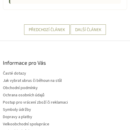
PŘEDCHOZÍ ČLÁNEK
DALŠÍ ČLÁNEK
Z
á
p
a
Informace pro Vás
t
Časté dotazy
í
Jak vybrat ubrus či běhoun na stůl
Obchodní podmínky
Ochrana osobních údajů
Postup pro vrácení zboží či reklamaci
Symboly údržby
Dopravy a platby
Velkoobchodní spolupráce