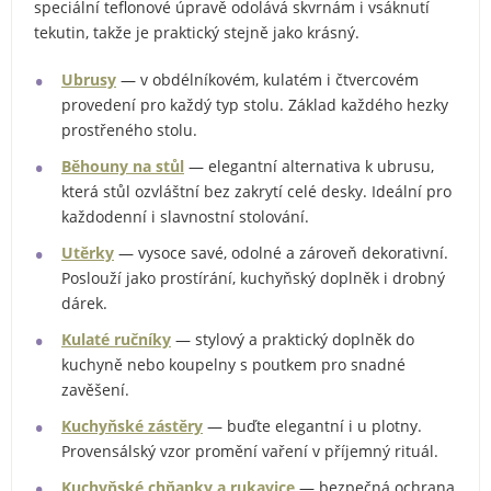
speciální teflonové úpravě odolává skvrnám i vsáknutí
tekutin, takže je praktický stejně jako krásný.
Ubrusy
— v obdélníkovém, kulatém i čtvercovém
provedení pro každý typ stolu. Základ každého hezky
prostřeného stolu.
Běhouny na stůl
— elegantní alternativa k ubrusu,
která stůl ozvláštní bez zakrytí celé desky. Ideální pro
každodenní i slavnostní stolování.
Utěrky
— vysoce savé, odolné a zároveň dekorativní.
Poslouží jako prostírání, kuchyňský doplněk i drobný
dárek.
Kulaté ručníky
— stylový a praktický doplněk do
kuchyně nebo koupelny s poutkem pro snadné
zavěšení.
Kuchyňské zástěry
— buďte elegantní i u plotny.
Provensálský vzor promění vaření v příjemný rituál.
Kuchyňské chňapky a rukavice
— bezpečná ochrana