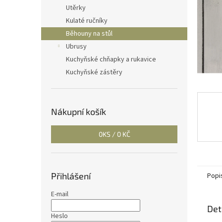
n
Utěrky
e
Kulaté ručníky
l
Běhouny na stůl
Ubrusy
Kuchyňské chňapky a rukavice
Kuchyňské zástěry
Nákupní košík
0
KS /
0 KČ
Přihlášení
Popi
E-mail
Det
Heslo