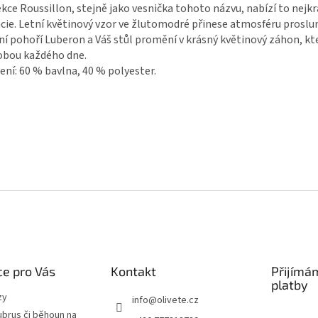
kce Roussillon, stejně jako vesnička tohoto názvu, nabízí to nejkr
cie. Letní květinový vzor ve žlutomodré přinese atmosféru prosl
ní pohoří Luberon a Váš stůl promění v krásný květinový záhon, kt
obou každého dne.
ení: 60 % bavlna, 40 % polyester.
e pro Vás
Kontakt
Přijímá
platby
zy
info
@
olivete.cz
ubrus či běhoun na