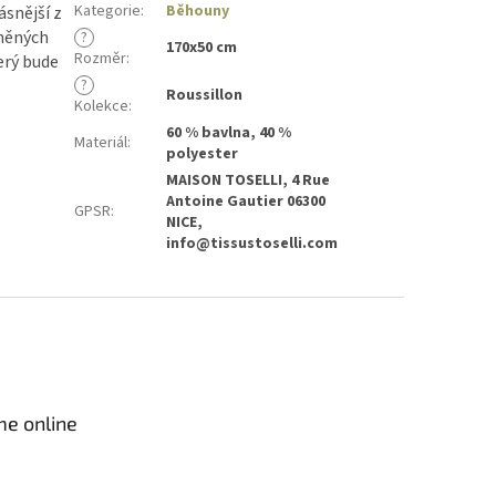
Kategorie
:
Běhouny
ásnější z
uněných
?
170x50 cm
Rozměr
:
erý bude
?
Roussillon
Kolekce
:
60 % bavlna, 40 %
Materiál
:
polyester
MAISON TOSELLI, 4 Rue
Antoine Gautier 06300
GPSR
:
NICE,
info@tissustoselli.com
me online