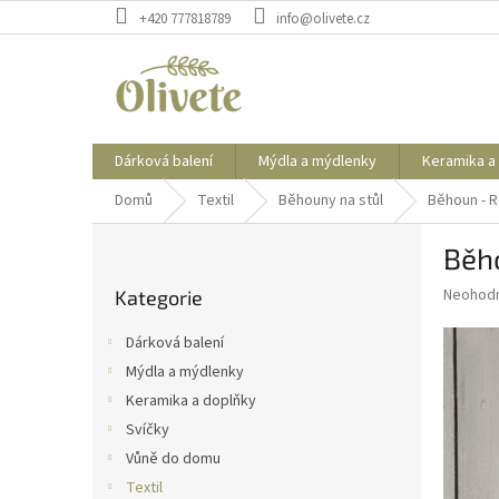
Přejít
+420 777818789
info@olivete.cz
na
obsah
Dárková balení
Mýdla a mýdlenky
Keramika a
Domů
Textil
Běhouny na stůl
Běhoun - R
P
Běh
o
Přeskočit
s
Průměr
Neohod
Kategorie
kategorie
t
hodnoce
r
produkt
Dárková balení
a
je
Mýdla a mýdlenky
0,0
n
z
Keramika a doplňky
n
5
í
Svíčky
hvězdič
p
Vůně do domu
a
Textil