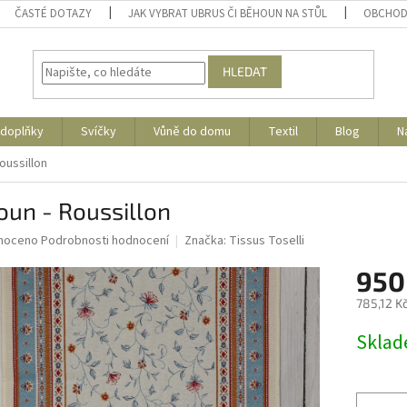
ČASTÉ DOTAZY
JAK VYBRAT UBRUS ČI BĚHOUN NA STŮL
OBCHOD
HLEDAT
 doplňky
Svíčky
Vůně do domu
Textil
Blog
N
oussillon
oun - Roussillon
né
noceno
Podrobnosti hodnocení
Značka:
Tissus Toselli
ní
950
u
785,12 K
Měrná
Skla
cena:
ek.