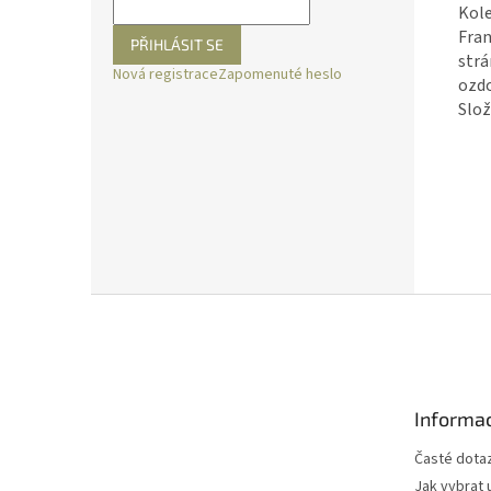
Kole
Fran
PŘIHLÁSIT SE
strá
Nová registrace
Zapomenuté heslo
ozd
Slož
Z
á
p
a
t
Informac
í
Časté dota
Jak vybrat 