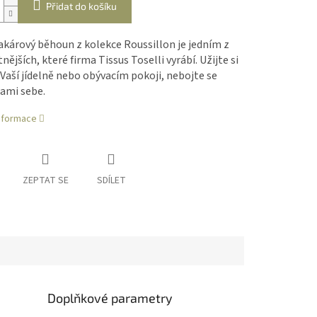
Přidat do košíku
kárový běhoun z kolekce Roussillon je jedním z
tnějších, které firma Tissus Toselli vyrábí. Užijte si
 Vaší jídelně nebo obývacím pokoji, nebojte se
ami sebe.
informace
ZEPTAT SE
SDÍLET
Doplňkové parametry