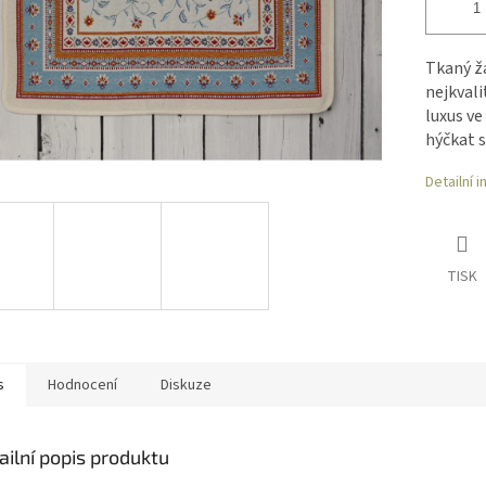
Tkaný ža
nejkvali
luxus ve
hýčkat s
Detailní 
TISK
s
Hodnocení
Diskuze
ailní popis produktu