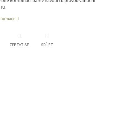
bílé kombinaci barev navodí tu pravou vánoční
ru.
informace
ZEPTAT SE
SDÍLET