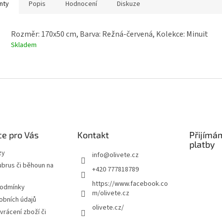
nty
Popis
Hodnocení
Diskuze
Rozměr: 170x50 cm, Barva: Režná-červená, Kolekce: Minuit
Skladem
e pro Vás
Kontakt
Přijímá
platby
zy
info
@
olivete.cz
ubrus či běhoun na
+420 777818789
https://www.facebook.co
podmínky
m/olivete.cz
obních údajů
olivete.cz/
vrácení zboží či