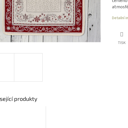
červeno-
atmosfé
Detailní 
TISK
sející produkty