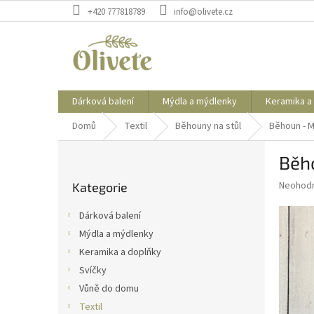
Přejít
+420 777818789
info@olivete.cz
na
obsah
Dárková balení
Mýdla a mýdlenky
Keramika a
Domů
Textil
Běhouny na stůl
Běhoun - M
P
Běh
o
Přeskočit
s
Průměr
Neohod
Kategorie
kategorie
t
hodnoce
r
produkt
Dárková balení
a
je
Mýdla a mýdlenky
0,0
n
z
Keramika a doplňky
n
5
í
Svíčky
hvězdič
p
Vůně do domu
a
Textil