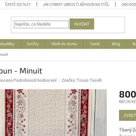
ČASTÉ DOTAZY
JAK VYBRAT UBRUS ČI BĚHOUN NA STŮL
OBCHOD
HLEDAT
 doplňky
Svíčky
Vůně do domu
Textil
Blog
N
inuit
oun - Minuit
né
noceno
Podrobnosti hodnocení
Značka:
Tissus Toselli
ní
800
u
661,16 K
Měrná
ZVOLT
cena:
ek.
Tkaný ž