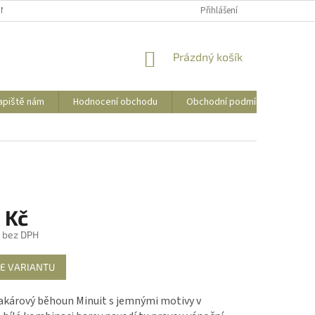
NÍ PODMÍNKY
OCHRANA OSOBNÍCH ÚDAJŮ
Přihlášení
POSTUP PRO VRÁCENÍ Z
NÁKUPNÍ
Prázdný košík
KOŠÍK
apiště nám
Hodnocení obchodu
Obchodní podmínky
Kon
 Kč
č bez DPH
E VARIANTU
akárový běhoun Minuit s jemnými motivy v