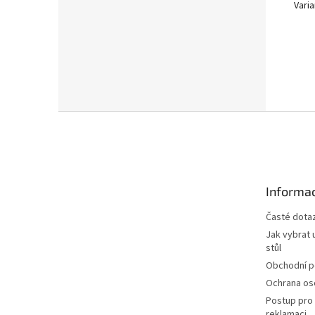
Varia
Z
á
p
a
t
Informac
í
Časté dota
Jak vybrat 
stůl
Obchodní 
Ochrana os
Postup pro 
reklamaci