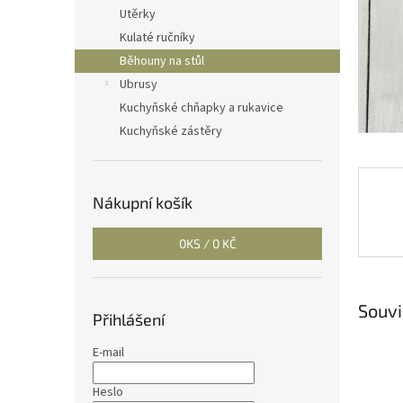
n
Utěrky
e
Kulaté ručníky
l
Běhouny na stůl
Ubrusy
Kuchyňské chňapky a rukavice
Kuchyňské zástěry
Nákupní košík
0
KS /
0 KČ
Souvi
Přihlášení
E-mail
Heslo