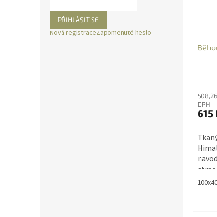
PŘIHLÁSIT SE
Nová registrace
Zapomenuté heslo
Běho
508,26
DPH
615 
Tkaný
Himal
navod
atmos
100x4