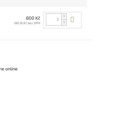
Do košíku
800 Kč
661,16 Kč bez DPH
me online