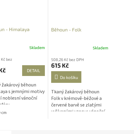
un - Himalaya
Běhoun - Folk
Skladem
Skladem
 Kč bez
508,26 Kč bez DPH
615 Kč
Kč
DETAIL
Do košíku
 žakárový běhoun
aya s jemnými motivy
Tkaný žakárový běhoun
í noblesní vánoční
Folk v krémově-béžové a
féru.
červené barvě se zlatými
vyšívanými vzory s vánoční
0 cm
motivací.