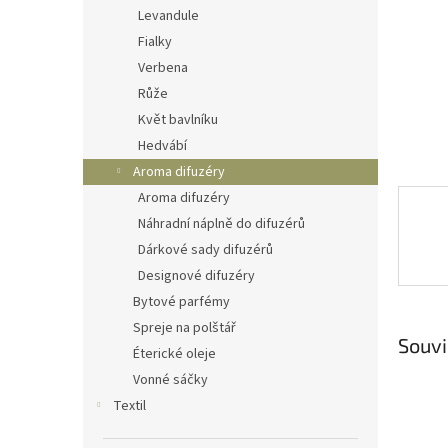
n
Levandule
e
Fialky
l
Verbena
Růže
Květ bavlníku
Hedvábí
Aroma difuzéry
Aroma difuzéry
Náhradní náplně do difuzérů
Dárkové sady difuzérů
Designové difuzéry
Bytové parfémy
Spreje na polštář
Souvi
Éterické oleje
Vonné sáčky
Textil