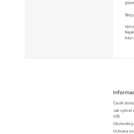
povr
Neza
Upozo
Nejak
bázi 
Z
á
p
a
t
Informac
í
Časté dota
Jak vybrat 
stůl
Obchodní 
Ochrana os