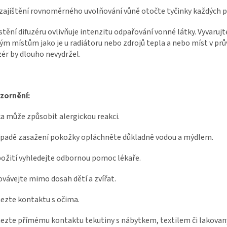
zajištění rovnoměrného uvolňování vůně otočte tyčinky každých pá
tění difuzéru ovlivňuje intenzitu odpařování vonné látky. Vyvarujt
ým místům jako je u radiátoru nebo zdrojů tepla a nebo míst v prů
zér by dlouho nevydržel.
zornění:
a může způsobit alergickou reakci.
ípadě zasažení pokožky opláchněte důkladně vodou a mýdlem.
požití vyhledejte odbornou pomoc lékaře.
vávejte mimo dosah dětí a zvířat.
zte kontaktu s očima.
zte přímému kontaktu tekutiny s nábytkem, textilem či lakova