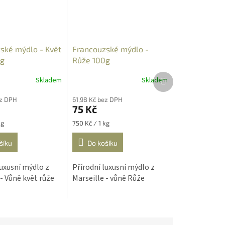
ské mýdlo - Květ
Francouzské mýdlo -
 g
Růže 100g
Další
Skladem
Skladem
produkt
ez DPH
61,98 Kč bez DPH
75 Kč
Měrná
kg
750 Kč / 1 kg
cena:
šíku
Do košíku
luxusní mýdlo z
Přírodní luxusní mýdlo z
 - Vůně květ růže
Marseille - vůně Růže