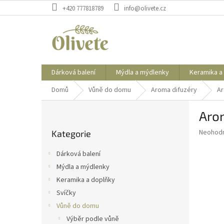
Přejít
+420 777818789
info@olivete.cz
na
obsah
Dárková balení
Mýdla a mýdlenky
Keramika a
Domů
Vůně do domu
Aroma difuzéry
Ar
P
Arom
o
Přeskočit
s
Průměr
Neohod
Kategorie
kategorie
t
hodnoce
r
produkt
Dárková balení
a
je
Mýdla a mýdlenky
0,0
n
z
Keramika a doplňky
n
5
í
Svíčky
hvězdič
p
Vůně do domu
a
Výběr podle vůně