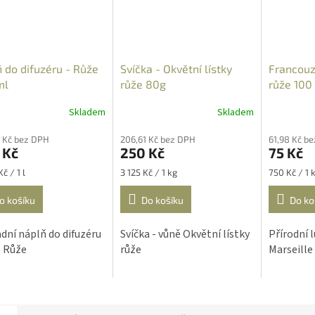
 do difuzéru - Růže
Svíčka - Okvětní lístky
Francouz
ml
růže 80g
růže 100
Skladem
Skladem
Průměrné
hodnocení
 Kč bez DPH
206,61 Kč bez DPH
61,98 Kč b
produktu
 Kč
250 Kč
75 Kč
je
5,0
Měrná
Měrná
č / 1 l
3 125 Kč / 1 kg
750 Kč / 1 
z
cena:
cena:
5
o košíku
Do košíku
Do ko
hvězdiček.
dní náplň do difuzéru
Svíčka - vůně Okvětní lístky
Přírodní 
ě Růže
růže
Marseille