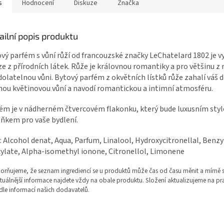
s
Hodnocení
Diskuze
Značka
ailní popis produktu
vý parfém s vůní růží od francouzské značky LeChatelard 1802 je 
e z přírodních látek. Růže je královnou romantiky a pro většinu z
olatelnou vůni. Bytový parfém z okvětních lístků růže zahalí váš
ou květinovou vůní a navodí romantickou a intimní atmosféru.
ém je v nádherném čtvercovém flakonku, který bude luxusním sty
ňkem pro vaše bydlení.
: Alcohol denat, Aqua, Parfum, Linalool, Hydroxycitronellal, Benzy
cylate, Alpha-isomethyl ionone, Citronellol, Limonene
rňujeme, že seznam ingrediencí se u produktů může čas od času měnit a mírně se 
tuálnější informace najdete vždy na obale produktu. Složení aktualizujeme na pr
dle informací našich dodavatelů.