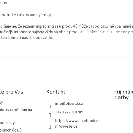
chy.
palujte ratanové tyčinky.
rňujeme, že seznam ingrediencí se u produktů může čas od času měnit a mírně se 
tuálnější informace najdete vždy na obale produktu. Složení aktualizujeme na pr
dle informací našich dodavatelů.
e pro Vás
Kontakt
Přijímá
platby
zy
info
@
olivete.cz
ubrus či běhoun na
+420 777818789
https://www.facebook.co
podmínky
m/olivete.cz
obních údajů