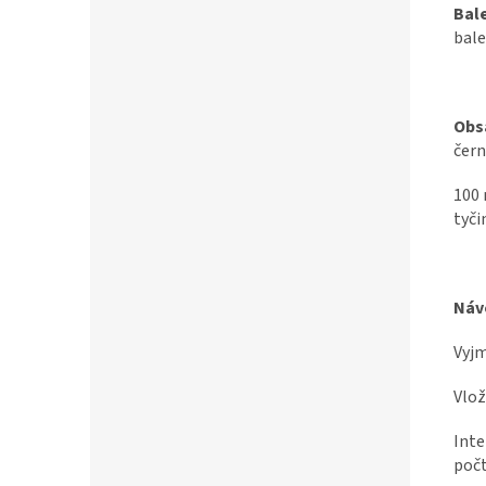
Bale
bale
Obs
čern
100 
tyči
Návo
Vyjm
Vlož
Inte
počt