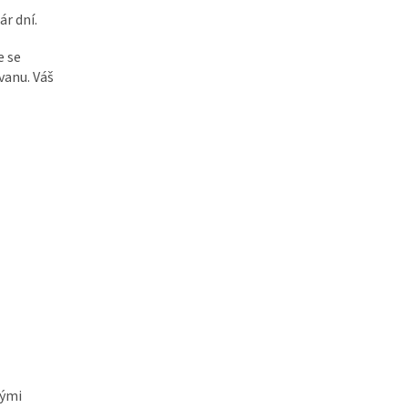
r dní.
e se
vanu. Váš
nými