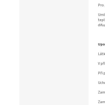
Pro 
Umís
tepl
difu
Upo
Látk
V př
Při 
Ucho
Zame
Zame