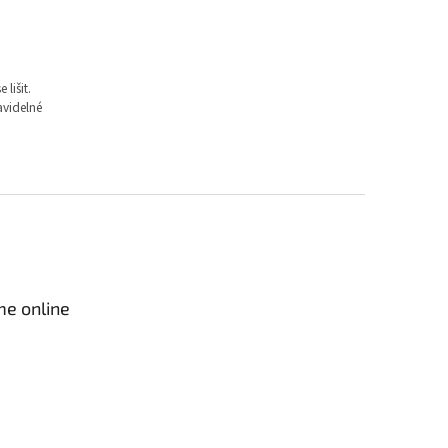
lišit.
avidelné
me online