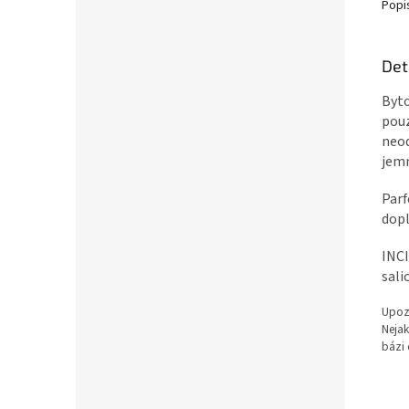
Popi
Det
Byto
pouz
neod
jemn
Parf
dopl
INCI
sali
Upozo
Nejak
bázi 