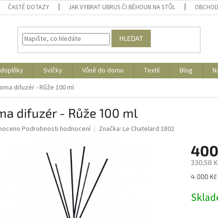
ČASTÉ DOTAZY
JAK VYBRAT UBRUS ČI BĚHOUN NA STŮL
OBCHOD
HLEDAT
 doplňky
Svíčky
Vůně do domu
Textil
Blog
N
oma difuzér - Růže 100 ml
a difuzér - Růže 100 ml
né
noceno
Podrobnosti hodnocení
Značka:
Le Chatelard 1802
ní
400
u
330,58 K
Měrná
4 000 Kč 
cena:
ek.
Skla