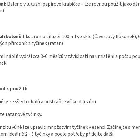
ní:
Baleno v luxusní papírové krabičce – lze rovnou použít jako dá
ní.
ah balení:
1 ks aroma difuzér 100 ml ve skle (čtvercový flakonek), 
ých přírodních tyčinek (ratan)
ml náplň vydrží cca 3-6 měsíců v závislosti na umístění a počtu po
nek.
d k použití:
ěte ze všech obalů a odstraňte víčko difuzéru.
te ratanové tyčinky.
nzitu vůně lze upravit množstvím tyčinek v esenci. Začínejte s m
em ideálně 2 - 3 tyčinky a podle potřeby přidejte další.