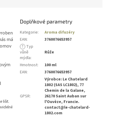
Doplňkové parametry
Kategorie
:
Aroma difuzéry
vyroben
 nás má
EAN
:
3760076653957
 domov
?
Typ
vůně
Růže
mýdla
:
lovým
Hmotnost
:
100 ml
EAN
:
3760076653957
Výrobce: Le Chatelard
l
1802 (SAS LC1802), 77
Chemin de la Galane,
GPSR
:
26170 Saint Auban sur
lišit.
l'Ouvèze, Francie.
avidelné
contact@le-chatelard-
1802.com